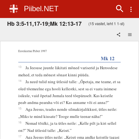
Piibel.NET
Hb 3:5-11,17-19;Mk 12:13-17
(15 vastet, leht 1 1-st)
Eestikeelne Piibel 1997
Mk 12
13
Ja Jeesuse juurde läkitati mõned variserid ja Heroodese
mehed, et teda mõnest sõnast kinni püüda.
14
Ja need tulid ning ütlesid talle: „Õpetaja, me teame, et sa
oled tõemeelne ega hooli kellestki, sest sa ei vaata inimese
isikule, vaid õpetad Jumala teed tõepäraselt. Kas keisrile
peab andma pearaha või ei? Kas anname või ei anna?”
15
Aga Jeesus, teades nende silmakirjalikkust, ütles neile:
„Miks te mind kiusate? Tooge mulle teenar näha!”
16
Nemad tõidki, ja ta ütles neile: „Kelle pilt ja kiri sellel
on?” Nad ütlesid talle: „Keisri.”
17
Aga Jeesus ütles neile: „Keisri oma andke keisrile tagasi