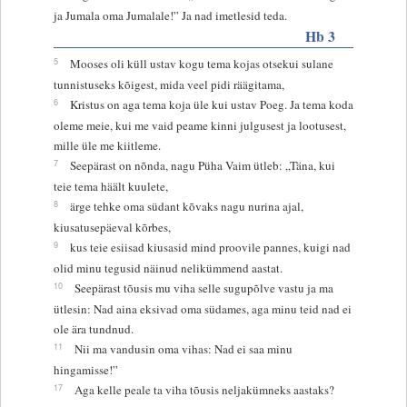
ja Jumala oma Jumalale!” Ja nad imetlesid teda.
Hb 3
5
Mooses oli küll ustav kogu tema kojas otsekui sulane
tunnistuseks kõigest, mida veel pidi räägitama,
6
Kristus on aga tema koja üle kui ustav Poeg. Ja tema koda
oleme meie, kui me vaid peame kinni julgusest ja lootusest,
mille üle me kiitleme.
7
Seepärast on nõnda, nagu Püha Vaim ütleb: „Täna, kui
teie tema häält kuulete,
8
ärge tehke oma südant kõvaks nagu nurina ajal,
kiusatusepäeval kõrbes,
9
kus teie esiisad kiusasid mind proovile pannes, kuigi nad
olid minu tegusid näinud nelikümmend aastat.
10
Seepärast tõusis mu viha selle sugupõlve vastu ja ma
ütlesin: Nad aina eksivad oma südames, aga minu teid nad ei
ole ära tundnud.
11
Nii ma vandusin oma vihas: Nad ei saa minu
hingamisse!”
17
Aga kelle peale ta viha tõusis neljakümneks aastaks?