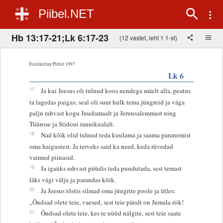
Piibel.NET
Hb 13:17-21;Lk 6:17-23
(12 vastet, leht 1 1-st)
Eestikeelne Piibel 1997
Lk 6
17
Ja kui Jeesus oli tulnud koos nendega mäelt alla, peatus
ta lagedas paigas; seal oli suur hulk tema jüngreid ja väga
palju rahvast kogu Juudamaalt ja Jeruusalemmast ning
Tüürose ja Siidoni rannikualalt.
18
Nad kõik olid tulnud teda kuulama ja saama paranemist
oma haigustest. Ja terveks said ka need, keda rüvedad
vaimud piinasid.
19
Ja igaüks rahvast püüdis teda puudutada, sest temast
läks vägi välja ja parandas kõik.
20
Ja Jeesus tõstis silmad oma jüngrite poole ja ütles:
„Õndsad olete teie, vaesed, sest teie päralt on Jumala riik!
21
Õndsad olete teie, kes te nüüd nälgite, sest teie saate