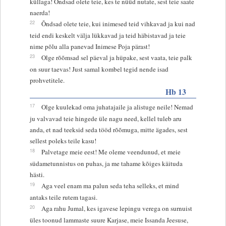
küllaga! Õndsad olete teie, kes te nüüd nutate, sest teie saate
naerda!
22
Õndsad olete teie, kui inimesed teid vihkavad ja kui nad
teid endi keskelt välja lükkavad ja teid häbistavad ja teie
nime põlu alla panevad Inimese Poja pärast!
23
Olge rõõmsad sel päeval ja hüpake, sest vaata, teie palk
on suur taevas! Just samal kombel tegid nende isad
prohvetitele.
Hb 13
17
Olge kuulekad oma juhatajaile ja alistuge neile! Nemad
ju valvavad teie hingede üle nagu need, kellel tuleb aru
anda, et nad teeksid seda tööd rõõmuga, mitte ägades, sest
sellest poleks teile kasu!
18
Palvetage meie eest! Me oleme veendunud, et meie
südametunnistus on puhas, ja me tahame kõiges käituda
hästi.
19
Aga veel enam ma palun seda teha selleks, et mind
antaks teile rutem tagasi.
20
Aga rahu Jumal, kes igavese lepingu verega on surnuist
üles toonud lammaste suure Karjase, meie Issanda Jeesuse,