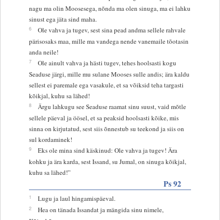
nagu ma olin Moosesega, nõnda ma olen sinuga, ma ei lahku
sinust ega jäta sind maha.
6
Ole vahva ja tugev, sest sina pead andma sellele rahvale
pärisosaks maa, mille ma vandega nende vanemaile tõotasin
anda neile!
7
Ole ainult vahva ja hästi tugev, tehes hoolsasti kogu
Seaduse järgi, mille mu sulane Mooses sulle andis; ära kaldu
sellest ei paremale ega vasakule, et sa võiksid teha targasti
kõikjal, kuhu sa lähed!
8
Ärgu lahkugu see Seaduse raamat sinu suust, vaid mõtle
sellele päeval ja öösel, et sa peaksid hoolsasti kõike, mis
sinna on kirjutatud, sest siis õnnestub su teekond ja siis on
sul kordaminek!
9
Eks ole mina sind käskinud: Ole vahva ja tugev! Ära
kohku ja ära karda, sest Issand, su Jumal, on sinuga kõikjal,
kuhu sa lähed!”
Ps 92
1
Lugu ja laul hingamispäeval.
2
Hea on tänada Issandat ja mängida sinu nimele,