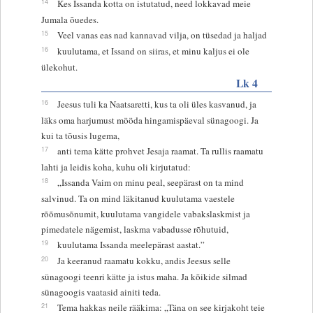
14
Kes Issanda kotta on istutatud, need lokkavad meie
Jumala õuedes.
15
Veel vanas eas nad kannavad vilja, on tüsedad ja haljad
16
kuulutama, et Issand on siiras, et minu kaljus ei ole
ülekohut.
Lk 4
16
Jeesus tuli ka Naatsaretti, kus ta oli üles kasvanud, ja
läks oma harjumust mööda hingamispäeval sünagoogi. Ja
kui ta tõusis lugema,
17
anti tema kätte prohvet Jesaja raamat. Ta rullis raamatu
lahti ja leidis koha, kuhu oli kirjutatud:
18
„Issanda Vaim on minu peal, seepärast on ta mind
salvinud. Ta on mind läkitanud kuulutama vaestele
rõõmusõnumit, kuulutama vangidele vabakslaskmist ja
pimedatele nägemist, laskma vabadusse rõhutuid,
19
kuulutama Issanda meelepärast aastat.”
20
Ja keeranud raamatu kokku, andis Jeesus selle
sünagoogi teenri kätte ja istus maha. Ja kõikide silmad
sünagoogis vaatasid ainiti teda.
21
Tema hakkas neile rääkima: „Täna on see kirjakoht teie