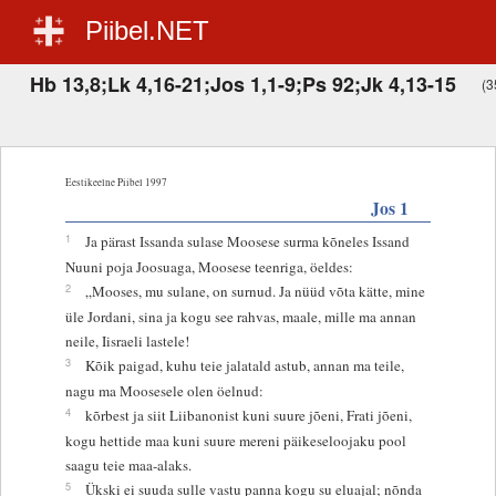
Piibel.NET
Hb 13,8;Lk 4,16-21;Jos 1,1-9;Ps 92;Jk 4,13-15
(3
Eestikeelne Piibel 1997
Jos 1
1
Ja pärast Issanda sulase Moosese surma kõneles Issand
Nuuni poja Joosuaga, Moosese teenriga, öeldes:
2
„Mooses, mu sulane, on surnud. Ja nüüd võta kätte, mine
üle Jordani, sina ja kogu see rahvas, maale, mille ma annan
neile, Iisraeli lastele!
3
Kõik paigad, kuhu teie jalatald astub, annan ma teile,
nagu ma Moosesele olen öelnud:
4
kõrbest ja siit Liibanonist kuni suure jõeni, Frati jõeni,
kogu hettide maa kuni suure mereni päikeseloojaku pool
saagu teie maa-alaks.
5
Ükski ei suuda sulle vastu panna kogu su eluajal; nõnda