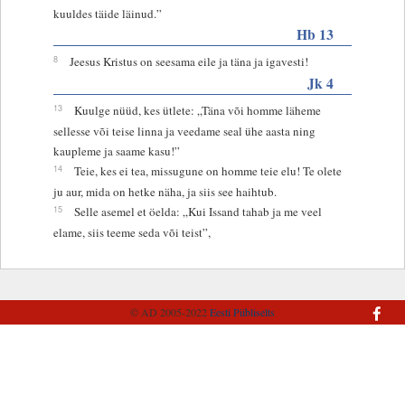
kuuldes täide läinud.”
Hb 13
8
Jeesus Kristus on seesama eile ja täna ja igavesti!
Jk 4
13
Kuulge nüüd, kes ütlete: „Täna või homme läheme
sellesse või teise linna ja veedame seal ühe aasta ning
kaupleme ja saame kasu!”
14
Teie, kes ei tea, missugune on homme teie elu! Te olete
ju aur, mida on hetke näha, ja siis see haihtub.
15
Selle asemel et öelda: „Kui Issand tahab ja me veel
elame, siis teeme seda või teist”,
© AD 2005-2022
Eesti Piibliselts