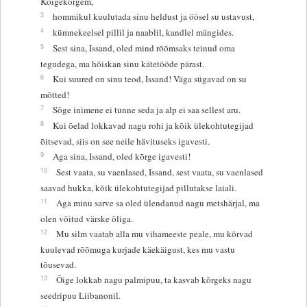
Kõigekõrgem,
3
hommikul kuulutada sinu heldust ja öösel su ustavust,
4
kümnekeelsel pillil ja naablil, kandlel mängides.
5
Sest sina, Issand, oled mind rõõmsaks teinud oma
tegudega, ma hõiskan sinu kätetööde pärast.
6
Kui suured on sinu teod, Issand! Väga sügavad on su
mõtted!
7
Sõge inimene ei tunne seda ja alp ei saa sellest aru.
8
Kui õelad lokkavad nagu rohi ja kõik ülekohtutegijad
õitsevad, siis on see neile hävituseks igavesti.
9
Aga sina, Issand, oled kõrge igavesti!
10
Sest vaata, su vaenlased, Issand, sest vaata, su vaenlased
saavad hukka, kõik ülekohtutegijad pillutakse laiali.
11
Aga minu sarve sa oled ülendanud nagu metshärjal, ma
olen võitud värske õliga.
12
Mu silm vaatab alla mu vihameeste peale, mu kõrvad
kuulevad rõõmuga kurjade käekäigust, kes mu vastu
tõusevad.
13
Õige lokkab nagu palmipuu, ta kasvab kõrgeks nagu
seedripuu Liibanonil.