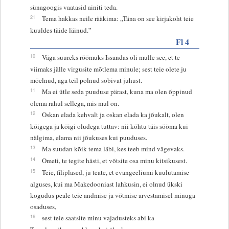
sünagoogis vaatasid ainiti teda.
21
Tema hakkas neile rääkima: „Täna on see kirjakoht teie
kuuldes täide läinud.”
Fl 4
10
Väga suureks rõõmuks Issandas oli mulle see, et te
viimaks jälle virgusite mõtlema minule; sest teie olete ju
mõelnud, aga teil polnud sobivat juhust.
11
Ma ei ütle seda puuduse pärast, kuna ma olen õppinud
olema rahul sellega, mis mul on.
12
Oskan elada kehvalt ja oskan elada ka jõukalt, olen
kõigega ja kõigi oludega tuttav: nii kõhtu täis sööma kui
nälgima, elama nii jõukuses kui puuduses.
13
Ma suudan kõik tema läbi, kes teeb mind vägevaks.
14
Ometi, te tegite hästi, et võtsite osa minu kitsikusest.
15
Teie, filiplased, ju teate, et evangeeliumi kuulutamise
alguses, kui ma Makedooniast lahkusin, ei olnud ükski
kogudus peale teie andmise ja võtmise arvestamisel minuga
osaduses,
16
sest teie saatsite minu vajadusteks abi ka