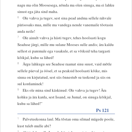
nagu ma olin Moosesega, nõnda ma olen sinuga, ma ei lahku
sinust ega jäta sind maha.
6
Ole vahva ja tugev, sest sina pead andma sellele rahvale
pärisosaks maa, mille ma vandega nende vanemaile tõotasin
anda neile!
7
Ole ainult vahva ja hästi tugev, tehes hoolsasti kogu
Seaduse järgi, mille mu sulane Mooses sulle andis; ära kaldu
sellest ei paremale ega vasakule, et sa võiksid teha targasti
kõikjal, kuhu sa lähed!
8
Ärgu lahkugu see Seaduse raamat sinu suust, vaid mõtle
sellele päeval ja öösel, et sa peaksid hoolsasti kõike, mis
sinna on kirjutatud, sest siis õnnestub su teekond ja siis on
sul kordaminek!
9
Eks ole mina sind käskinud: Ole vahva ja tugev! Ära
kohku ja ära karda, sest Issand, su Jumal, on sinuga kõikjal,
kuhu sa lähed!”
Ps 121
1
Palveteekonna laul. Ma tõstan oma silmad mägede poole,
kust tuleb mulle abi?
2