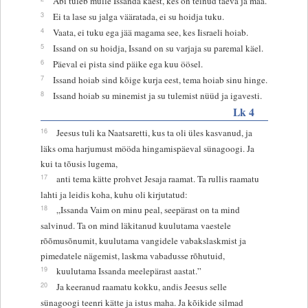
Abi tuleb mulle Issanda käest, kes on teinud taeva ja maa.
3
Ei ta lase su jalga vääratada, ei su hoidja tuku.
4
Vaata, ei tuku ega jää magama see, kes Iisraeli hoiab.
5
Issand on su hoidja, Issand on su varjaja su paremal käel.
6
Päeval ei pista sind päike ega kuu öösel.
7
Issand hoiab sind kõige kurja eest, tema hoiab sinu hinge.
8
Issand hoiab su minemist ja su tulemist nüüd ja igavesti.
Lk 4
16
Jeesus tuli ka Naatsaretti, kus ta oli üles kasvanud, ja
läks oma harjumust mööda hingamispäeval sünagoogi. Ja
kui ta tõusis lugema,
17
anti tema kätte prohvet Jesaja raamat. Ta rullis raamatu
lahti ja leidis koha, kuhu oli kirjutatud:
18
„Issanda Vaim on minu peal, seepärast on ta mind
salvinud. Ta on mind läkitanud kuulutama vaestele
rõõmusõnumit, kuulutama vangidele vabakslaskmist ja
pimedatele nägemist, laskma vabadusse rõhutuid,
19
kuulutama Issanda meelepärast aastat.”
20
Ja keeranud raamatu kokku, andis Jeesus selle
sünagoogi teenri kätte ja istus maha. Ja kõikide silmad