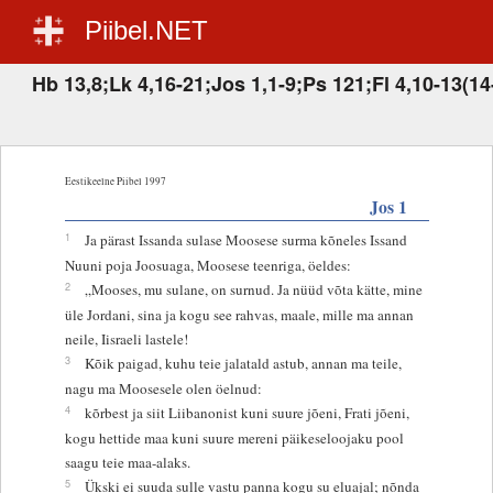
Piibel.NET
Hb 13,8;Lk 4,16-21;Jos 1,1-9;Ps 121;Fl 4,10-13(14
Eestikeelne Piibel 1997
Jos 1
1
Ja pärast Issanda sulase Moosese surma kõneles Issand
Nuuni poja Joosuaga, Moosese teenriga, öeldes:
2
„Mooses, mu sulane, on surnud. Ja nüüd võta kätte, mine
üle Jordani, sina ja kogu see rahvas, maale, mille ma annan
neile, Iisraeli lastele!
3
Kõik paigad, kuhu teie jalatald astub, annan ma teile,
nagu ma Moosesele olen öelnud:
4
kõrbest ja siit Liibanonist kuni suure jõeni, Frati jõeni,
kogu hettide maa kuni suure mereni päikeseloojaku pool
saagu teie maa-alaks.
5
Ükski ei suuda sulle vastu panna kogu su eluajal; nõnda