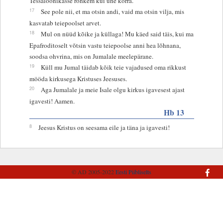
Tessaloonikasse rohkem kui ühe korra.
17
See pole nii, et ma otsin andi, vaid ma otsin vilja, mis
kasvatab teiepoolset arvet.
18
Mul on nüüd kõike ja küllaga! Mu käed said täis, kui ma
Epafroditoselt võtsin vastu teiepoolse anni hea lõhnana,
soodsa ohvrina, mis on Jumalale meelepärane.
19
Küll mu Jumal täidab kõik teie vajadused oma rikkust
mööda kirkusega Kristuses Jeesuses.
20
Aga Jumalale ja meie Isale olgu kirkus igavesest ajast
igavesti! Aamen.
Hb 13
8
Jeesus Kristus on seesama eile ja täna ja igavesti!
© AD 2005-2022
Eesti Piibliselts