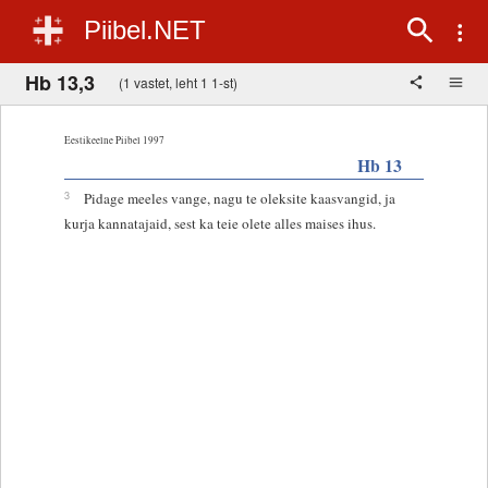
Piibel.NET
Hb 13,3
(1 vastet, leht 1 1-st)
Eestikeelne Piibel 1997
Hb 13
3
Pidage meeles vange, nagu te oleksite kaasvangid, ja
kurja kannatajaid, sest ka teie olete alles maises ihus.