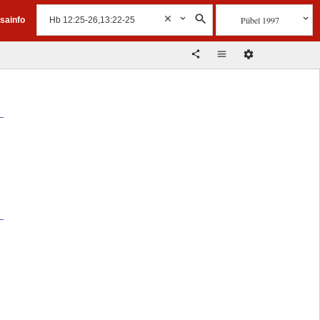
Piibel 1997
isainfo