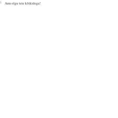
25
Arm olgu teie kõikidega!