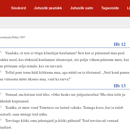
Sisukord
Juhuslik peatükk
Juhuslik salm
Tagasiside
L
estikeelne Piibel 1997
Hb 12
25
Vaadake, et teie ei tõrgu kõnelejat kuulamast! Sest kui ei pääsenud maa peal
pakku need, kes tõrkusid kuulamast sõnatoojat, siis palju vähem pääseme meie, kui
me pöörame selja temale, kes on taevaist.
26
Tollal pani tema hääl kõikuma maa, aga nüüd on ta tõotanud: „Veel kord panen
ma värisema mitte üksnes maa, vaid ka taeva!”
Hb 13
22
Vennad, ma kutsun teid üles, võtke heaks see julgustussõna! Ma olen teile ju
lühidalt kirjutanud.
23
Teadke, et meie vend Timoteos on lastud vabaks. Temaga koos, kui ta tuleb
peatselt, saan minagi teid näha.
24
Tervitage kõiki oma juhatajaid ja kõiki pühasid! Teid tervitavad vennad
taaliast.