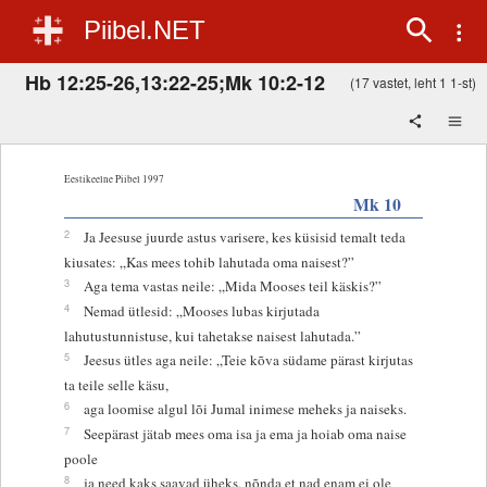
Piibel.NET
Hb 12:25-26,13:22-25;Mk 10:2-12
(17 vastet, leht 1 1-st)
Eestikeelne Piibel 1997
Mk 10
2
Ja Jeesuse juurde astus varisere, kes küsisid temalt teda
kiusates: „Kas mees tohib lahutada oma naisest?”
3
Aga tema vastas neile: „Mida Mooses teil käskis?”
4
Nemad ütlesid: „Mooses lubas kirjutada
lahutustunnistuse, kui tahetakse naisest lahutada.”
5
Jeesus ütles aga neile: „Teie kõva südame pärast kirjutas
ta teile selle käsu,
6
aga loomise algul lõi Jumal inimese meheks ja naiseks.
7
Seepärast jätab mees oma isa ja ema ja hoiab oma naise
poole
8
ja need kaks saavad üheks, nõnda et nad enam ei ole