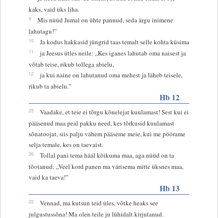
kaks, vaid üks liha.
9
Mis nüüd Jumal on ühte pannud, seda ärgu inimene
lahutagu!”
10
Ja kodus hakkasid jüngrid taas temalt selle kohta küsima
11
ja Jeesus ütles neile: „Kes iganes lahutab oma naisest ja
võtab teise, rikub tollega abielu,
12
ja kui naine on lahutanud oma mehest ja läheb teisele,
rikub ta abielu.”
Hb 12
25
Vaadake, et teie ei tõrgu kõnelejat kuulamast! Sest kui ei
pääsenud maa peal pakku need, kes tõrkusid kuulamast
sõnatoojat, siis palju vähem pääseme meie, kui me pöörame
selja temale, kes on taevaist.
26
Tollal pani tema hääl kõikuma maa, aga nüüd on ta
tõotanud: „Veel kord panen ma värisema mitte üksnes maa,
vaid ka taeva!”
Hb 13
22
Vennad, ma kutsun teid üles, võtke heaks see
julgustussõna! Ma olen teile ju lühidalt kirjutanud.