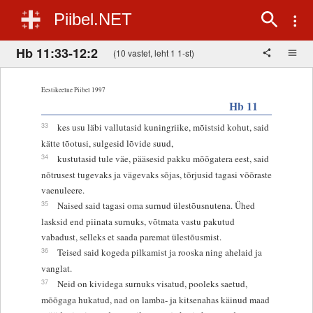
Piibel.NET
Hb 11:33-12:2
(10 vastet, leht 1 1-st)
Eestikeelne Piibel 1997
Hb 11
33
kes usu läbi vallutasid kuningriike, mõistsid kohut, said
kätte tõotusi, sulgesid lõvide suud,
34
kustutasid tule väe, pääsesid pakku mõõgatera eest, said
nõtrusest tugevaks ja vägevaks sõjas, tõrjusid tagasi võõraste
vaenuleere.
35
Naised said tagasi oma surnud ülestõusnutena. Ühed
lasksid end piinata surnuks, võtmata vastu pakutud
vabadust, selleks et saada paremat ülestõusmist.
36
Teised said kogeda pilkamist ja rooska ning ahelaid ja
vanglat.
37
Neid on kividega surnuks visatud, pooleks saetud,
mõõgaga hukatud, nad on lamba- ja kitsenahas käinud maad