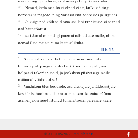
mööda ringi, puuduses, viletsuses ja kurja kannatades.
38
Nemad, keda maailm ei olnud väärt, hulkusid ringi
kõrbetes ja mägedel ning varjasid end koobastes ja urgudes.
39
Ja kuigi nad kõik said oma usu läbi tunnistuse, ei saanud
nad kätte tõotust,
40
sest Jumal on midagi paremat näinud ette meile, nii et
nemad ilma meieta ei saaks täiuslikuks.
Hb 12
1
Seepärast ka meie, kelle ümber on nii suur pilv
tunnistajaid, pangem maha kõik koormav ja patt, mis
hõlpsasti takerdab meid, ja jookskem püsivusega meile
määratud võidujooksu!
2
Vaadakem üles Jeesusele, usu alustajale ja täidesaatjale,
kes häbist hoolimata kannatas risti temale seatud rõõmu
asemel ja on nüüd istunud Jumala trooni paremale käele.
© AD 2005-2022
Eesti Piibliselts