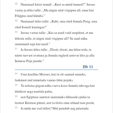
48
Naatanael küsis temalt: „Kust sa mind tunned?” Jeesus
vastas ja ütles talle: „Ma nägin sind viigipuu all, enne kui
Filippus sind hüüdis.”
49
Naatanael ütles talle: „Rabi, sina oled Jumala Poeg, sina
oled Iisraeli kuningas!”
50
Jeesus vastas talle: „Kas sa usud vaid seepärast, et ma
ütlesin sulle, et nägin sind viigipuu all? Sa saad näha
suuremaid asju kui need.”
51
Ja Jeesus ütles talle: „Tõesti, tõesti, ma ütlen teile, te
näete taevast avatuna ja Jumala ingleid astuvat üles ja alla
Inimese Poja juurde.”
Hb 11
24
Usus keeldus Mooses, kui ta oli saanud suureks,
laskmast end nimetada vaarao tütre pojaks.
25
Ta eelistas pigem näha vaeva koos Jumala rahvaga kui
üürikest aega nautida pattu,
26
sest Egiptuse aaretest suuremaks rikkuseks pidas ta
teotust Kristuse pärast, sest ta tõstis oma silmad tasu poole.
32
Ja mida ma veel ütlen? Mul puudub aeg jutustada