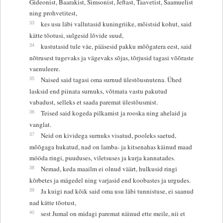
Gideonist, Baarakist, Simsonist, Jeftast, Taavetist, Saamuelist
ning prohvetitest,
33
kes usu läbi vallutasid kuningriike, mõistsid kohut, said
kätte tõotusi, sulgesid lõvide suud,
34
kustutasid tule väe, pääsesid pakku mõõgatera eest, said
nõtrusest tugevaks ja vägevaks sõjas, tõrjusid tagasi võõraste
vaenuleere.
35
Naised said tagasi oma surnud ülestõusnutena. Ühed
lasksid end piinata surnuks, võtmata vastu pakutud
vabadust, selleks et saada paremat ülestõusmist.
36
Teised said kogeda pilkamist ja rooska ning ahelaid ja
vanglat.
37
Neid on kividega surnuks visatud, pooleks saetud,
mõõgaga hukatud, nad on lamba- ja kitsenahas käinud maad
mööda ringi, puuduses, viletsuses ja kurja kannatades.
38
Nemad, keda maailm ei olnud väärt, hulkusid ringi
kõrbetes ja mägedel ning varjasid end koobastes ja urgudes.
39
Ja kuigi nad kõik said oma usu läbi tunnistuse, ei saanud
nad kätte tõotust,
40
sest Jumal on midagi paremat näinud ette meile, nii et