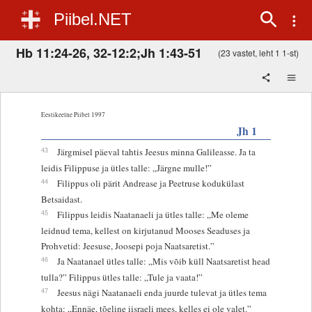
Piibel.NET
Hb 11:24-26, 32-12:2;Jh 1:43-51
(23 vastet, leht 1 1-st)
Eestikeelne Piibel 1997
Jh 1
43
Järgmisel päeval tahtis Jeesus minna Galileasse. Ja ta
leidis Filippuse ja ütles talle: „Järgne mulle!”
44
Filippus oli pärit Andrease ja Peetruse kodukülast
Betsaidast.
45
Filippus leidis Naatanaeli ja ütles talle: „Me oleme
leidnud tema, kellest on kirjutanud Mooses Seaduses ja
Prohvetid: Jeesuse, Joosepi poja Naatsaretist.”
46
Ja Naatanael ütles talle: „Mis võib küll Naatsaretist head
tulla?” Filippus ütles talle: „Tule ja vaata!”
47
Jeesus nägi Naatanaeli enda juurde tulevat ja ütles tema
kohta: „Ennäe, tõeline iisraeli mees, kelles ei ole valet.”