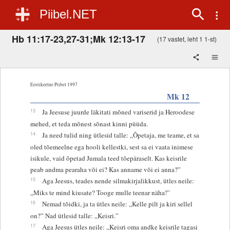
Piibel.NET
Hb 11:17-23,27-31;Mk 12:13-17
(17 vastet, leht 1 1-st)
Eestikeelne Piibel 1997
Mk 12
13
Ja Jeesuse juurde läkitati mõned variserid ja Heroodese
mehed, et teda mõnest sõnast kinni püüda.
14
Ja need tulid ning ütlesid talle: „Õpetaja, me teame, et sa
oled tõemeelne ega hooli kellestki, sest sa ei vaata inimese
isikule, vaid õpetad Jumala teed tõepäraselt. Kas keisrile
peab andma pearaha või ei? Kas anname või ei anna?”
15
Aga Jeesus, teades nende silmakirjalikkust, ütles neile:
„Miks te mind kiusate? Tooge mulle teenar näha!”
16
Nemad tõidki, ja ta ütles neile: „Kelle pilt ja kiri sellel
on?” Nad ütlesid talle: „Keisri.”
17
Aga Jeesus ütles neile: „Keisri oma andke keisrile tagasi