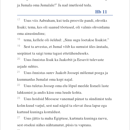
ja Jumala oma Jumalale!” Ja nad imetlesid teda.
Hb 11
17
Usus viis Aabraham, kui teda proovile pandi, ohvriks
Iisaki; tema, kes oli saanud tõotused, oli valmis ohverdama
oma ainusündinu;
18
tema, kellele oli öeldud: „Sinu sugu loetakse Iisakist.”
19
Sest ta arvestas, et Jumal võib ka surnuist üles äratada,
seepärast ta saigi tema tagasi ettetähenduseks.
20
Usus õnnistas Iisak ka Jaakobit ja Eesavit tulevaste
asjade suhtes.
21
Usus õnnistas surev Jaakob Joosepi mõlemat poega ja
kummardas Jumalat oma kepi najal.
22
Usus tuletas Joosep oma elu lõpul meelde Iisraeli laste
lahkumist ja andis käsu oma luude kohta.
23
Usus hoidsid Moosese vanemad pärast ta sündimist teda
kolm kuud varjul, sest nad nägid ta olevat ilusa lapse ega
kartnud kuninga korraldust.
27
Usus jättis ta maha Egiptuse, kartmata kuninga raevu,
sest otsekui nähes nähtamatut, püsis ta vaprana.