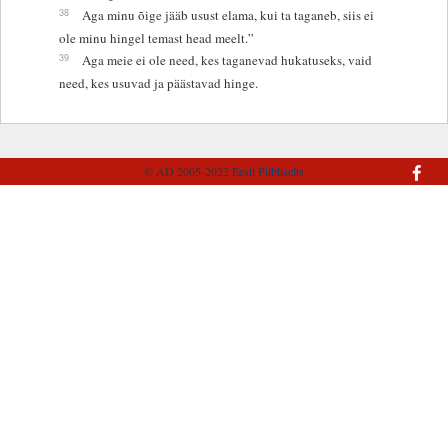
38
Aga minu õige jääb usust elama, kui ta taganeb, siis ei
ole minu hingel temast head meelt.”
39
Aga meie ei ole need, kes taganevad hukatuseks, vaid
need, kes usuvad ja päästavad hinge.
© AD 2005-2022
Eesti Piibliselts