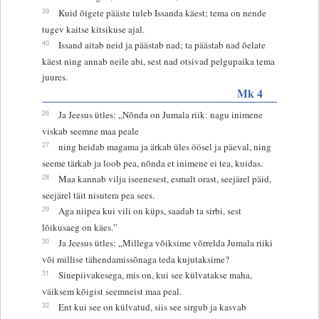
39
Kuid õigete pääste tuleb Issanda käest; tema on nende
tugev kaitse kitsikuse ajal.
40
Issand aitab neid ja päästab nad; ta päästab nad õelate
käest ning annab neile abi, sest nad otsivad pelgupaika tema
juures.
Mk 4
26
Ja Jeesus ütles: „Nõnda on Jumala riik: nagu inimene
viskab seemne maa peale
27
ning heidab magama ja ärkab üles öösel ja päeval, ning
seeme tärkab ja loob pea, nõnda et inimene ei tea, kuidas.
28
Maa kannab vilja iseenesest, esmalt orast, seejärel päid,
seejärel täit nisutera pea sees.
29
Aga niipea kui vili on küps, saadab ta sirbi, sest
lõikusaeg on käes.”
30
Ja Jeesus ütles: „Millega võiksime võrrelda Jumala riiki
või millise tähendamissõnaga teda kujutaksime?
31
Sinepiivakesega, mis on, kui see külvatakse maha,
väiksem kõigist seemneist maa peal.
32
Ent kui see on külvatud, siis see sirgub ja kasvab