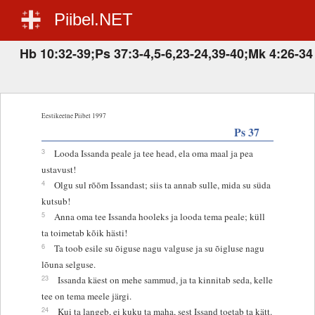
Piibel.NET
Hb 10:32-39;Ps 37:3-4,5-6,23-24,39-40;Mk 4:26-34
Eestikeelne Piibel 1997
Ps 37
3
Looda Issanda peale ja tee head, ela oma maal ja pea
ustavust!
4
Olgu sul rõõm Issandast; siis ta annab sulle, mida su süda
kutsub!
5
Anna oma tee Issanda hooleks ja looda tema peale; küll
ta toimetab kõik hästi!
6
Ta toob esile su õiguse nagu valguse ja su õigluse nagu
lõuna selguse.
23
Issanda käest on mehe sammud, ja ta kinnitab seda, kelle
tee on tema meele järgi.
24
Kui ta langeb, ei kuku ta maha, sest Issand toetab ta kätt.