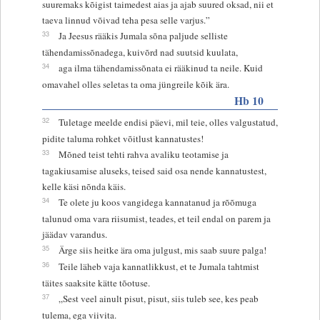
suuremaks kõigist taimedest aias ja ajab suured oksad, nii et
taeva linnud võivad teha pesa selle varjus.”
33
Ja Jeesus rääkis Jumala sõna paljude selliste
tähendamissõnadega, kuivõrd nad suutsid kuulata,
34
aga ilma tähendamissõnata ei rääkinud ta neile. Kuid
omavahel olles seletas ta oma jüngreile kõik ära.
Hb 10
32
Tuletage meelde endisi päevi, mil teie, olles valgustatud,
pidite taluma rohket võitlust kannatustes!
33
Mõned teist tehti rahva avaliku teotamise ja
tagakiusamise aluseks, teised said osa nende kannatustest,
kelle käsi nõnda käis.
34
Te olete ju koos vangidega kannatanud ja rõõmuga
talunud oma vara riisumist, teades, et teil endal on parem ja
jäädav varandus.
35
Ärge siis heitke ära oma julgust, mis saab suure palga!
36
Teile läheb vaja kannatlikkust, et te Jumala tahtmist
täites saaksite kätte tõotuse.
37
„Sest veel ainult pisut, pisut, siis tuleb see, kes peab
tulema, ega viivita.