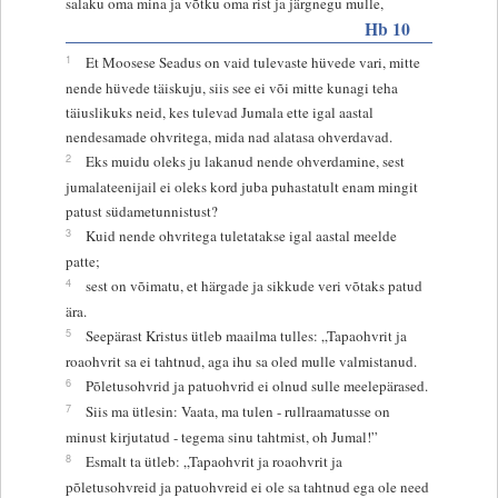
salaku oma mina ja võtku oma rist ja järgnegu mulle,
Hb 10
1
Et Moosese Seadus on vaid tulevaste hüvede vari, mitte
nende hüvede täiskuju, siis see ei või mitte kunagi teha
täiuslikuks neid, kes tulevad Jumala ette igal aastal
nendesamade ohvritega, mida nad alatasa ohverdavad.
2
Eks muidu oleks ju lakanud nende ohverdamine, sest
jumalateenijail ei oleks kord juba puhastatult enam mingit
patust südametunnistust?
3
Kuid nende ohvritega tuletatakse igal aastal meelde
patte;
4
sest on võimatu, et härgade ja sikkude veri võtaks patud
ära.
5
Seepärast Kristus ütleb maailma tulles: „Tapaohvrit ja
roaohvrit sa ei tahtnud, aga ihu sa oled mulle valmistanud.
6
Põletusohvrid ja patuohvrid ei olnud sulle meelepärased.
7
Siis ma ütlesin: Vaata, ma tulen - rullraamatusse on
minust kirjutatud - tegema sinu tahtmist, oh Jumal!”
8
Esmalt ta ütleb: „Tapaohvrit ja roaohvrit ja
põletusohvreid ja patuohvreid ei ole sa tahtnud ega ole need