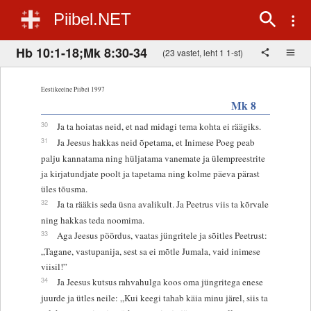
Piibel.NET
Hb 10:1-18;Mk 8:30-34
(23 vastet, leht 1 1-st)
Eestikeelne Piibel 1997
Mk 8
30
Ja ta hoiatas neid, et nad midagi tema kohta ei räägiks.
31
Ja Jeesus hakkas neid õpetama, et Inimese Poeg peab
palju kannatama ning hüljatama vanemate ja ülempreestrite
ja kirjatundjate poolt ja tapetama ning kolme päeva pärast
üles tõusma.
32
Ja ta rääkis seda üsna avalikult. Ja Peetrus viis ta kõrvale
ning hakkas teda noomima.
33
Aga Jeesus pöördus, vaatas jüngritele ja sõitles Peetrust:
„Tagane, vastupanija, sest sa ei mõtle Jumala, vaid inimese
viisil!”
34
Ja Jeesus kutsus rahvahulga koos oma jüngritega enese
juurde ja ütles neile: „Kui keegi tahab käia minu järel, siis ta