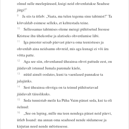
olnud sulle meelepärased, kuigi neid ohverdatakse Seaduse
järgi!”
9
Ja siis ta ütleb: „Vaata, ma tulen tegema sinu tahtmist!” Ta
kõrvaldab esimese selleks, et kehtestada teine.
10
Sellessamas tahtmises oleme meiegi pühitsetud Jeesuse
Kristuse ihu ühekordse ja alatiseks ohverdamise läbi.
11
Iga preester seisab päevast päeva oma teenistuses ja
ohverdab aina neidsamu ohvreid, mis aga kunagi ei või ära
võtta patte.
12
Aga see siin, ohverdanud üheainsa ohvri pattude eest, on
jäädavalt istunud Jumala paremale käele,
13
nüüd ainult oodates, kuni ta vaenlased pannakse ta
jalajäriks.
14
Sest üheainsa ohvriga on ta teinud pühitsetavad
jäädavalt täiuslikuks.
15
Seda tunnistab meile ka Püha Vaim pärast seda, kui ta oli
öelnud:
16
„See on leping, mille ma teen nendega pärast neid päevi,
ütleb Issand: ma annan oma seadused nende südamesse ja
kirjutan need nende mõistusesse.