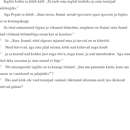
7
Inglite kohta ta ütleb küll: „Ta teeb oma inglid tuulteks ja oma teenijad
tuleleegiks.”
8
Aga Pojale ta ütleb: „Sinu troon, Jumal, seisab igavesest ajast igavesti ja õiglus
on su kuningakepp.
9
Sa oled armastanud õigust ja vihanud ülekohut, seepärast on Jumal, sinu Jumal
sind võidnud rõõmuõliga enam kui su kaaslasi.”
10
Ja: „Sina, Issand, oled alguses rajanud maa ja taevad on su kätetöö.
11
Need hävivad, aga sina jääd seisma, kõik nad kuluvad nagu kuub
12
ja sa keerad nad kokku just nagu rõiva, nagu kuue, ja nad muudetakse. Aga sin
oled ikka seesama ja sinu aastad ei lõpe.”
13
Või missugusele inglile on ta kunagi öelnud: „Istu mu paremale käele, kuni ma
panen su vaenlased su jalajäriks!”?
14
Eks nad kõik ole vaid teenijad vaimud, läkitatud abistama neid, kes ükskord
pärivad pääste?