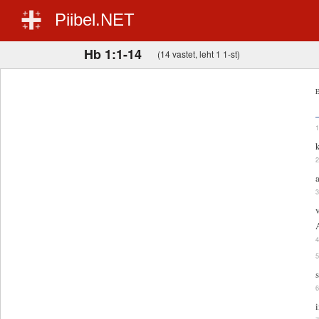
Piibel.NET
Hb 1:1-14
(14 vastet, leht 1 1-st)
E