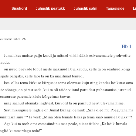
Sisukord
Juhuslik peatükk
Juhuslik salm
Tagasiside
L
estikeelne Piibel 1997
Hb 1
1
Jumal, kes muiste palju kordi ja mitmel viisil rääkis esivanematele prohvetite
kaudu,
2
on nüüd päevade lõpul meile rääkinud Poja kaudu, kelle ta on seadnud kõigi
asjade pärijaks, kelle läbi ta on ka maailmad teinud,
3
kes, olles tema kirkuse kiirgus ja tema olemuse kuju ning kandes kõiksust oma
väe sõnaga, on pärast seda, kui ta oli täide viinud pattudest puhastamise, istunud
Ausuuruse paremale käele kõrgeimas taevas
4
ning saanud ülemaks inglitest, kuivõrd ta on pärinud neist ülevama nime.
5
Sest missugusele inglile on Jumal kunagi öelnud: „Sina oled mu Poeg, täna ma
sünnitasin sinu.”? Ja veel: „Mina olen temale Isaks ja tema saab minule Pojaks!”?
6
Aga kui ta toob oma esmasündinu maa peale, siis ta ütleb: „Ka kõik Jumala
inglid kummardagu teda!”