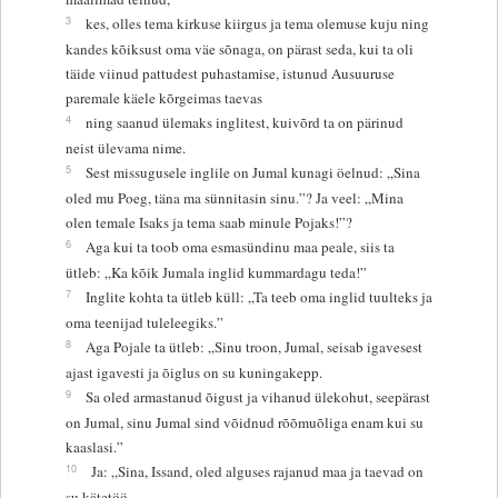
3
kes, olles tema kirkuse kiirgus ja tema olemuse kuju ning
kandes kõiksust oma väe sõnaga, on pärast seda, kui ta oli
täide viinud pattudest puhastamise, istunud Ausuuruse
paremale käele kõrgeimas taevas
4
ning saanud ülemaks inglitest, kuivõrd ta on pärinud
neist ülevama nime.
5
Sest missugusele inglile on Jumal kunagi öelnud: „Sina
oled mu Poeg, täna ma sünnitasin sinu.”? Ja veel: „Mina
olen temale Isaks ja tema saab minule Pojaks!”?
6
Aga kui ta toob oma esmasündinu maa peale, siis ta
ütleb: „Ka kõik Jumala inglid kummardagu teda!”
7
Inglite kohta ta ütleb küll: „Ta teeb oma inglid tuulteks ja
oma teenijad tuleleegiks.”
8
Aga Pojale ta ütleb: „Sinu troon, Jumal, seisab igavesest
ajast igavesti ja õiglus on su kuningakepp.
9
Sa oled armastanud õigust ja vihanud ülekohut, seepärast
on Jumal, sinu Jumal sind võidnud rõõmuõliga enam kui su
kaaslasi.”
10
Ja: „Sina, Issand, oled alguses rajanud maa ja taevad on
su kätetöö.