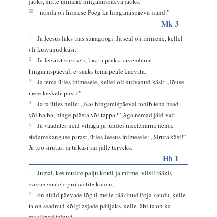
jaoks, mitte inimene hingamispäeva jaoks;
28
nõnda on Inimese Poeg ka hingamispäeva isand.”
Mk 3
1
Ja Jeesus läks taas sünagoogi. Ja seal oli inimene, kellel
oli kuivanud käsi.
2
Ja Jeesust varitseti, kas ta peaks tervendama
hingamispäeval, et saaks tema peale kaevata.
3
Ja tema ütles inimesele, kellel oli kuivanud käsi: „Tõuse
meie keskele püsti!”
4
Ja ta ütles neile: „Kas hingamispäeval tohib teha head
või halba, hinge päästa või tappa?” Aga nemad jäid vait.
5
Ja vaadates neid vihaga ja tundes meelehärmi nende
südamekanguse pärast, ütles Jeesus inimesele: „Siruta käsi!”
Ja too sirutas, ja ta käsi sai jälle terveks.
Hb 1
1
Jumal, kes muiste palju kordi ja mitmel viisil rääkis
esivanematele prohvetite kaudu,
2
on nüüd päevade lõpul meile rääkinud Poja kaudu, kelle
ta on seadnud kõigi asjade pärijaks, kelle läbi ta on ka
maailmad teinud,