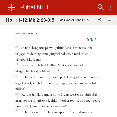
Piibel.NET
Hb 1:1-12;Mk 2:23-3:5
(23 vastet, leht 1 1-st)
Eestikeelne Piibel 1997
Mk 2
23
Ja ühel hingamispäeval juhtus Jeesus minema läbi
viljapõldude ning tema jüngrid hakkasid teed käies
viljapäid katkuma.
24
Ja variserid ütlesid talle: „Vaata, nad teevad
hingamispäeval, mida ei tohi!”
25
Ja tema ütles neile: „Kas te pole kunagi lugenud, mida
tegi Taavet, kui tal oli puudus ning tema ja ta mehed olid
näljas?
26
Kuidas ta läks Jumala kotta ülempreester Ebjatari ajal
ning sõi ära ohvrileivad, ehkki neid ei tohi süüa keegi peale
preestrite, ja andis ka oma meestele?”
27
Ja ta ütles neile: „Hingamispäev on seatud inimese