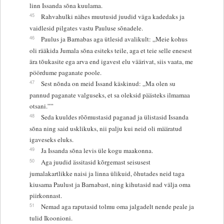
linn Issanda sõna kuulama.
45
Rahvahulki nähes muutusid juudid väga kadedaks ja
vaidlesid pilgates vastu Pauluse sõnadele.
46
Paulus ja Barnabas aga ütlesid avalikult: „Meie kohus
oli rääkida Jumala sõna esiteks teile, aga et teie selle enesest
ära tõukasite ega arva end igavest elu väärivat, siis vaata, me
pöördume paganate poole.
47
Sest nõnda on meid Issand käskinud: „Ma olen su
pannud paganate valguseks, et sa oleksid päästeks ilmamaa
otsani.””
48
Seda kuuldes rõõmustasid paganad ja ülistasid Issanda
sõna ning said usklikuks, nii palju kui neid oli määratud
igaveseks eluks.
49
Ja Issanda sõna levis üle kogu maakonna.
50
Aga juudid ässitasid kõrgemast seisusest
jumalakartlikke naisi ja linna ülikuid, õhutades neid taga
kiusama Paulust ja Barnabast, ning kihutasid nad välja oma
piirkonnast.
51
Nemad aga raputasid tolmu oma jalgadelt nende peale ja
tulid Ikoonioni.