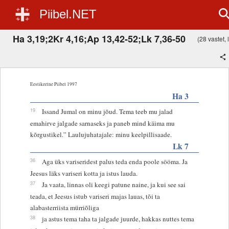
Piibel.NET
Ha 3,19;2Kr 4,16;Ap 13,42-52;Lk 7,36-50
(28 vastet, 
Eestikeelne Piibel 1997
Ha 3
19
Issand Jumal on minu jõud. Tema teeb mu jalad
emahirve jalgade sarnaseks ja paneb mind käima mu
kõrgustikel.” Laulujuhatajale: minu keelpillisaade.
Lk 7
36
Aga üks variseridest palus teda enda poole sööma. Ja
Jeesus läks variseri kotta ja istus lauda.
37
Ja vaata, linnas oli keegi patune naine, ja kui see sai
teada, et Jeesus istub variseri majas lauas, tõi ta
alabasterriista mürriõliga
38
ja astus tema taha ta jalgade juurde, hakkas nuttes tema