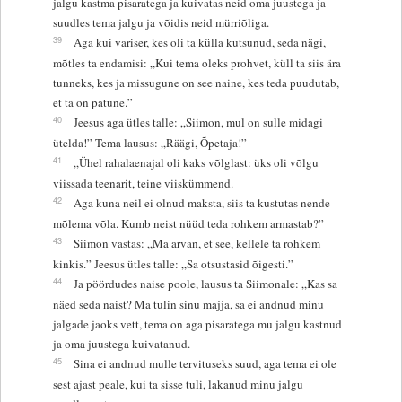
jalgu kastma pisaratega ja kuivatas neid oma juustega ja
suudles tema jalgu ja võidis neid mürriõliga.
39
Aga kui variser, kes oli ta külla kutsunud, seda nägi,
mõtles ta endamisi: „Kui tema oleks prohvet, küll ta siis ära
tunneks, kes ja missugune on see naine, kes teda puudutab,
et ta on patune.”
40
Jeesus aga ütles talle: „Siimon, mul on sulle midagi
ütelda!” Tema lausus: „Räägi, Õpetaja!”
41
„Ühel rahalaenajal oli kaks võlglast: üks oli võlgu
viissada teenarit, teine viiskümmend.
42
Aga kuna neil ei olnud maksta, siis ta kustutas nende
mõlema võla. Kumb neist nüüd teda rohkem armastab?”
43
Siimon vastas: „Ma arvan, et see, kellele ta rohkem
kinkis.” Jeesus ütles talle: „Sa otsustasid õigesti.”
44
Ja pöördudes naise poole, lausus ta Siimonale: „Kas sa
näed seda naist? Ma tulin sinu majja, sa ei andnud minu
jalgade jaoks vett, tema on aga pisaratega mu jalgu kastnud
ja oma juustega kuivatanud.
45
Sina ei andnud mulle tervituseks suud, aga tema ei ole
sest ajast peale, kui ta sisse tuli, lakanud minu jalgu