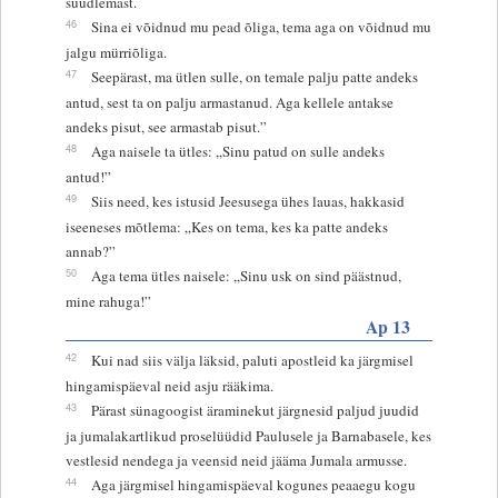
suudlemast.
46
Sina ei võidnud mu pead õliga, tema aga on võidnud mu
jalgu mürriõliga.
47
Seepärast, ma ütlen sulle, on temale palju patte andeks
antud, sest ta on palju armastanud. Aga kellele antakse
andeks pisut, see armastab pisut.”
48
Aga naisele ta ütles: „Sinu patud on sulle andeks
antud!”
49
Siis need, kes istusid Jeesusega ühes lauas, hakkasid
iseeneses mõtlema: „Kes on tema, kes ka patte andeks
annab?”
50
Aga tema ütles naisele: „Sinu usk on sind päästnud,
mine rahuga!”
Ap 13
42
Kui nad siis välja läksid, paluti apostleid ka järgmisel
hingamispäeval neid asju rääkima.
43
Pärast sünagoogist äraminekut järgnesid paljud juudid
ja jumalakartlikud proselüüdid Paulusele ja Barnabasele, kes
vestlesid nendega ja veensid neid jääma Jumala armusse.
44
Aga järgmisel hingamispäeval kogunes peaaegu kogu