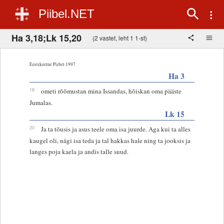
Piibel.NET
Ha 3,18;Lk 15,20
(2 vastet, leht 1 1-st)
Eestikeelne Piibel 1997
Ha 3
18
ometi rõõmustan mina Issandas, hõiskan oma pääste
Jumalas.
Lk 15
20
Ja ta tõusis ja asus teele oma isa juurde. Aga kui ta alles
kaugel oli, nägi isa teda ja tal hakkas hale ning ta jooksis ja
langes poja kaela ja andis talle suud.