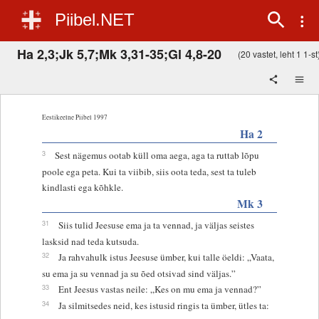
Piibel.NET
Ha 2,3;Jk 5,7;Mk 3,31-35;Gl 4,8-20
(20 vastet, leht 1 1-st
Eestikeelne Piibel 1997
Ha 2
3
Sest nägemus ootab küll oma aega, aga ta ruttab lõpu
poole ega peta. Kui ta viibib, siis oota teda, sest ta tuleb
kindlasti ega kõhkle.
Mk 3
31
Siis tulid Jeesuse ema ja ta vennad, ja väljas seistes
lasksid nad teda kutsuda.
32
Ja rahvahulk istus Jeesuse ümber, kui talle öeldi: „Vaata,
su ema ja su vennad ja su õed otsivad sind väljas.”
33
Ent Jeesus vastas neile: „Kes on mu ema ja vennad?”
34
Ja silmitsedes neid, kes istusid ringis ta ümber, ütles ta: