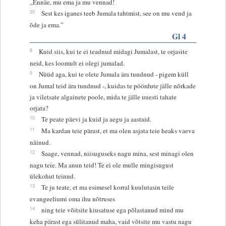
„Ennäe, mu ema ja mu vennad!
35
Sest kes iganes teeb Jumala tahtmist, see on mu vend ja
õde ja ema.”
Gl 4
8
Kuid siis, kui te ei teadnud midagi Jumalast, te orjasite
neid, kes loomult ei olegi jumalad.
9
Nüüd aga, kui te olete Jumala ära tundnud - pigem küll
on Jumal teid ära tundnud -, kuidas te pöördute jälle nõrkade
ja viletsate algainete poole, mida te jälle uuesti tahate
orjata?
10
Te peate päevi ja kuid ja aegu ja aastaid.
11
Ma kardan teie pärast, et ma olen asjata teie heaks vaeva
näinud.
12
Saage, vennad, niisuguseks nagu mina, sest minagi olen
nagu teie. Ma anun teid! Te ei ole mulle mingisugust
ülekohut teinud.
13
Te ju teate, et ma esimesel korral kuulutasin teile
evangeeliumi oma ihu nõtruses
14
ning teie võitsite kiusatuse ega põlastanud mind mu
keha pärast ega sülitanud maha, vaid võtsite mu vastu nagu