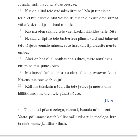
Jumala ingli, nagu Kristuse Jeesuse.
15
Kus on nüüd teie õndsakskiitmine? Ma ju tunnistan
teile, et kui oleks olnud võimalik, siis te oleksite oma silmad
välja kiskunud ja andnud minule.
16
Kas ma olen saanud teie vaenlaseks, rääkides teile tõtt?
17
Nemad ei lipitse teie ümber hea pärast, vaid nad tahavad
teid tõrjuda eemale minust, et te innukalt lipitseksite nende
ümber.
18
Alati on hea olla innukas hea suhtes, mitte ainult siis,
kui mina teie juures olen.
19
Mu lapsed, kelle pärast ma olen jälle lapsevaevas, kuni
Kristus teie sees saab kuju!
20
Küll ma tahaksin nüüd olla teie juures ja muuta oma
häältki, sest ma olen teie pärast nõutu.
Jk 5
7
Olge nüüd pika meelega, vennad, Issanda tulemiseni!
Vaata, põllumees ootab kallist põlluvilja pika meelega, kuni
ta saab varase ja hilise vihma.