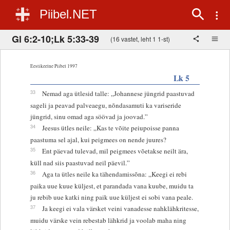
Piibel.NET
Gl 6:2-10;Lk 5:33-39
(16 vastet, leht 1 1-st)
Eestikeelne Piibel 1997
Lk 5
33
Nemad aga ütlesid talle: „Johannese jüngrid paastuvad
sageli ja peavad palveaegu, nõndasamuti ka variseride
jüngrid, sinu omad aga söövad ja joovad.”
34
Jeesus ütles neile: „Kas te võite peiupoisse panna
paastuma sel ajal, kui peigmees on nende juures?
35
Ent päevad tulevad, mil peigmees võetakse neilt ära,
küll nad siis paastuvad neil päevil.”
36
Aga ta ütles neile ka tähendamissõna: „Keegi ei rebi
paika uue kuue küljest, et parandada vana kuube, muidu ta
ju rebib uue katki ning paik uue küljest ei sobi vana peale.
37
Ja keegi ei vala värsket veini vanadesse nahklähkritesse,
muidu värske vein rebestab lähkrid ja voolab maha ning