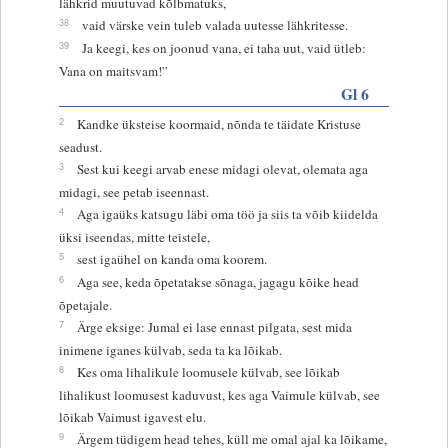
lähkrid muutuvad kõlbmatuks,
38
vaid värske vein tuleb valada uutesse lähkritesse.
39
Ja keegi, kes on joonud vana, ei taha uut, vaid ütleb:
Vana on maitsvam!”
Gl 6
2
Kandke üksteise koormaid, nõnda te täidate Kristuse
seadust.
3
Sest kui keegi arvab enese midagi olevat, olemata aga
midagi, see petab iseennast.
4
Aga igaüks katsugu läbi oma töö ja siis ta võib kiidelda
üksi iseendas, mitte teistele,
5
sest igaühel on kanda oma koorem.
6
Aga see, keda õpetatakse sõnaga, jagagu kõike head
õpetajale.
7
Ärge eksige: Jumal ei lase ennast pilgata, sest mida
inimene iganes külvab, seda ta ka lõikab.
8
Kes oma lihalikule loomusele külvab, see lõikab
lihalikust loomusest kaduvust, kes aga Vaimule külvab, see
lõikab Vaimust igavest elu.
9
Ärgem tüdigem head tehes, küll me omal ajal ka lõikame,