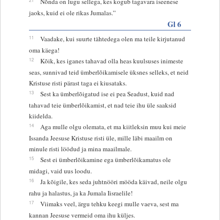
Nõnda on lugu sellega, kes kogub tagavara iseenese
jaoks, kuid ei ole rikas Jumalas.”
Gl 6
11
Vaadake, kui suurte tähtedega olen ma teile kirjutanud
oma käega!
12
Kõik, kes iganes tahavad olla heas kuulsuses inimeste
seas, sunnivad teid ümberlõikamisele üksnes selleks, et neid
Kristuse risti pärast taga ei kiusataks.
13
Sest ka ümberlõigatud ise ei pea Seadust, kuid nad
tahavad teie ümberlõikamist, et nad teie ihu üle saaksid
kiidelda.
14
Aga mulle olgu olemata, et ma kiitleksin muu kui meie
Issanda Jeesuse Kristuse risti üle, mille läbi maailm on
minule risti löödud ja mina maailmale.
15
Sest ei ümberlõikamine ega ümberlõikamatus ole
midagi, vaid uus loodu.
16
Ja kõigile, kes seda juhtnööri mööda käivad, neile olgu
rahu ja halastus, ja ka Jumala Iisraelile!
17
Viimaks veel, ärgu tehku keegi mulle vaeva, sest ma
kannan Jeesuse vermeid oma ihu küljes.