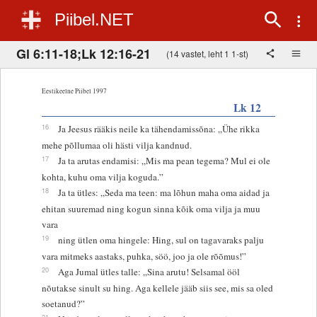
Piibel.NET
Gl 6:11-18;Lk 12:16-21
(14 vastet, leht 1 1-st)
Eestikeelne Piibel 1997
Lk 12
16
Ja Jeesus rääkis neile ka tähendamissõna: „Ühe rikka
mehe põllumaa oli hästi vilja kandnud.
17
Ja ta arutas endamisi: „Mis ma pean tegema? Mul ei ole
kohta, kuhu oma vilja koguda.”
18
Ja ta ütles: „Seda ma teen: ma lõhun maha oma aidad ja
ehitan suuremad ning kogun sinna kõik oma vilja ja muu
vara
19
ning ütlen oma hingele: Hing, sul on tagavaraks palju
vara mitmeks aastaks, puhka, söö, joo ja ole rõõmus!”
20
Aga Jumal ütles talle: „Sina arutu! Selsamal ööl
nõutakse sinult su hing. Aga kellele jääb siis see, mis sa oled
soetanud?”
21