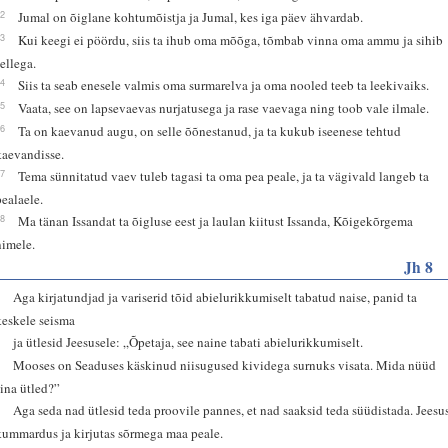
12
Jumal on õiglane kohtumõistja ja Jumal, kes iga päev ähvardab.
13
Kui keegi ei pöördu, siis ta ihub oma mõõga, tõmbab vinna oma ammu ja sihib
sellega.
14
Siis ta seab enesele valmis oma surmarelva ja oma nooled teeb ta leekivaiks.
15
Vaata, see on lapsevaevas nurjatusega ja rase vaevaga ning toob vale ilmale.
16
Ta on kaevanud augu, on selle õõnestanud, ja ta kukub iseenese tehtud
kaevandisse.
17
Tema sünnitatud vaev tuleb tagasi ta oma pea peale, ja ta vägivald langeb ta
pealaele.
18
Ma tänan Issandat ta õigluse eest ja laulan kiitust Issanda, Kõigekõrgema
nimele.
Jh 8
3
Aga kirjatundjad ja variserid tõid abielurikkumiselt tabatud naise, panid ta
keskele seisma
4
ja ütlesid Jeesusele: „Õpetaja, see naine tabati abielurikkumiselt.
5
Mooses on Seaduses käskinud niisugused kividega surnuks visata. Mida nüüd
sina ütled?”
6
Aga seda nad ütlesid teda proovile pannes, et nad saaksid teda süüdistada. Jeesu
kummardus ja kirjutas sõrmega maa peale.