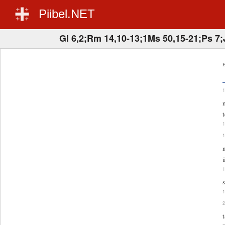
Piibel.NET
Gl 6,2;Rm 14,10-13;1Ms 50,15-21;Ps 7;
E