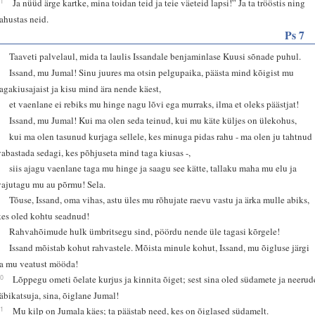
21
Ja nüüd ärge kartke, mina toidan teid ja teie väeteid lapsi!” Ja ta trööstis ning
rahustas neid.
Ps 7
1
Taaveti palvelaul, mida ta laulis Issandale benjaminlase Kuusi sõnade puhul.
2
Issand, mu Jumal! Sinu juures ma otsin pelgupaika, päästa mind kõigist mu
tagakiusajaist ja kisu mind ära nende käest,
3
et vaenlane ei rebiks mu hinge nagu lõvi ega murraks, ilma et oleks päästjat!
4
Issand, mu Jumal! Kui ma olen seda teinud, kui mu käte küljes on ülekohus,
5
kui ma olen tasunud kurjaga sellele, kes minuga pidas rahu - ma olen ju tahtnud
vabastada sedagi, kes põhjuseta mind taga kiusas -,
6
siis ajagu vaenlane taga mu hinge ja saagu see kätte, tallaku maha mu elu ja
vajutagu mu au põrmu! Sela.
7
Tõuse, Issand, oma vihas, astu üles mu rõhujate raevu vastu ja ärka mulle abiks,
kes oled kohtu seadnud!
8
Rahvahõimude hulk ümbritsegu sind, pöördu nende üle tagasi kõrgele!
9
Issand mõistab kohut rahvastele. Mõista minule kohut, Issand, mu õigluse järgi
ja mu veatust mööda!
10
Lõppegu ometi õelate kurjus ja kinnita õiget; sest sina oled südamete ja neerud
läbikatsuja, sina, õiglane Jumal!
11
Mu kilp on Jumala käes; ta päästab need, kes on õiglased südamelt.