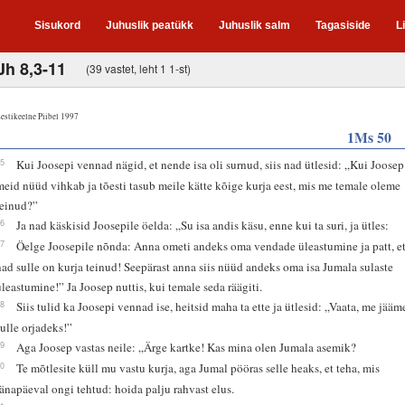
Sisukord
Juhuslik peatükk
Juhuslik salm
Tagasiside
L
Jh 8,3-11
(39 vastet, leht 1 1-st)
estikeelne Piibel 1997
1Ms 50
15
Kui Joosepi vennad nägid, et nende isa oli surnud, siis nad ütlesid: „Kui Joosep
meid nüüd vihkab ja tõesti tasub meile kätte kõige kurja eest, mis me temale oleme
teinud?”
16
Ja nad käskisid Joosepile öelda: „Su isa andis käsu, enne kui ta suri, ja ütles:
17
Öelge Joosepile nõnda: Anna ometi andeks oma vendade üleastumine ja patt, e
nad sulle on kurja teinud! Seepärast anna siis nüüd andeks oma isa Jumala sulaste
üleastumine!” Ja Joosep nuttis, kui temale seda räägiti.
18
Siis tulid ka Joosepi vennad ise, heitsid maha ta ette ja ütlesid: „Vaata, me jääm
sulle orjadeks!”
19
Aga Joosep vastas neile: „Ärge kartke! Kas mina olen Jumala asemik?
20
Te mõtlesite küll mu vastu kurja, aga Jumal pööras selle heaks, et teha, mis
tänapäeval ongi tehtud: hoida palju rahvast elus.