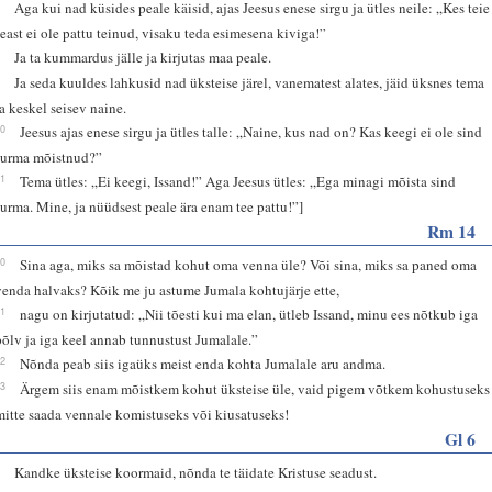
7
Aga kui nad küsides peale käisid, ajas Jeesus enese sirgu ja ütles neile: „Kes teie
seast ei ole pattu teinud, visaku teda esimesena kiviga!”
8
Ja ta kummardus jälle ja kirjutas maa peale.
9
Ja seda kuuldes lahkusid nad üksteise järel, vanematest alates, jäid üksnes tema
ja keskel seisev naine.
10
Jeesus ajas enese sirgu ja ütles talle: „Naine, kus nad on? Kas keegi ei ole sind
surma mõistnud?”
11
Tema ütles: „Ei keegi, Issand!” Aga Jeesus ütles: „Ega minagi mõista sind
surma. Mine, ja nüüdsest peale ära enam tee pattu!”]
Rm 14
10
Sina aga, miks sa mõistad kohut oma venna üle? Või sina, miks sa paned oma
venda halvaks? Kõik me ju astume Jumala kohtujärje ette,
11
nagu on kirjutatud: „Nii tõesti kui ma elan, ütleb Issand, minu ees nõtkub iga
põlv ja iga keel annab tunnustust Jumalale.”
12
Nõnda peab siis igaüks meist enda kohta Jumalale aru andma.
13
Ärgem siis enam mõistkem kohut üksteise üle, vaid pigem võtkem kohustuseks
mitte saada vennale komistuseks või kiusatuseks!
Gl 6
2
Kandke üksteise koormaid, nõnda te täidate Kristuse seadust.