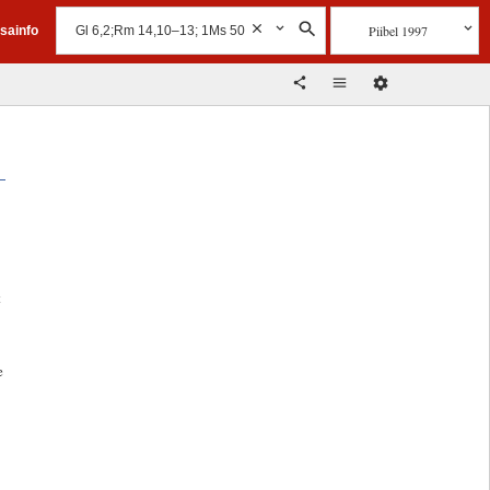
Piibel 1997
isainfo
t
e