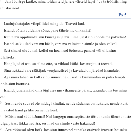
21
Ja nüüd ärge kartke, mina toidan teid ja teie väeteid lapsi!” Ja ta trööstis ning
rahustas neid.
Ps 5
1
Laulujuhatajale: vilepillidel mängida; Taaveti laul.
2
Issand, võta kuulda mu sõnu, pane tähele mu ohkamist!
3
Kuule mu appihüüdu, mu kuningas ja mu Jumal, sest sinu poole ma palvetan!
4
Issand, sa kuuled vara mu häält, vara ma valmistun sinule ja olen valvel.
5
Sest sina ei ole Jumal, kellel on hea meel õelusest; paha ei või olla sinu
külaliseks.
6
Hooplejad ei astu su silma ette, sa vihkad kõiki, kes nurjatust teevad.
7
Sina hukkad vale rääkijad; verejanulised ja kavalad on jäledad Issandale.
8
Aga mina lähen su kotta sinu suurest heldusest ja kummardan su püha templi
poole sinu kartuses.
9
Issand, juhata mind oma õigluses mu vihameeste pärast, tasanda oma tee minu
ees!
10
Sest nende suus ei ole midagi kindlat, nende südames on hukatus, nende kurk
on avatud haud ja libe on nende keel.
11
Mõista nad süüdi, Jumal! Nad langegu oma sepitsuste tõttu; nende üleastumist
hulga pärast lükka nad ära, sest nad on sinule vastu hakanud!
12
Aga rõõmsad olgu kõik, kes sinu juures pelgupaika otsivad; igavesti hõisaku