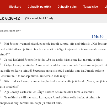
Sisukord
Juhuslik peatükk
Juhuslik salm
Tagasiside
L
Lk 6,36-42
(32 vastet, leht 1 1-st)
estikeelne Piibel 1997
1Ms 50
15
Kui Joosepi vennad nägid, et nende isa oli surnud, siis nad ütlesid: „Kui Joosep
meid nüüd vihkab ja tõesti tasub meile kätte kõige kurja eest, mis me temale oleme
teinud?”
16
Ja nad käskisid Joosepile öelda: „Su isa andis käsu, enne kui ta suri, ja ütles:
17
Öelge Joosepile nõnda: Anna ometi andeks oma vendade üleastumine ja patt, e
nad sulle on kurja teinud! Seepärast anna siis nüüd andeks oma isa Jumala sulaste
üleastumine!” Ja Joosep nuttis, kui temale seda räägiti.
18
Siis tulid ka Joosepi vennad ise, heitsid maha ta ette ja ütlesid: „Vaata, me jääm
sulle orjadeks!”
19
Aga Joosep vastas neile: „Ärge kartke! Kas mina olen Jumala asemik?
20
Te mõtlesite küll mu vastu kurja, aga Jumal pööras selle heaks, et teha, mis
tänapäeval ongi tehtud: hoida palju rahvast elus.