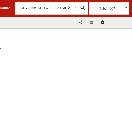
Piibel 1997
isainfo
t
e