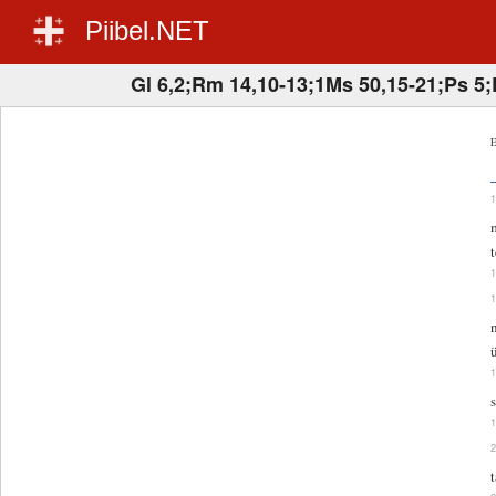
Piibel.NET
Gl 6,2;Rm 14,10-13;1Ms 50,15-21;Ps 5;
E