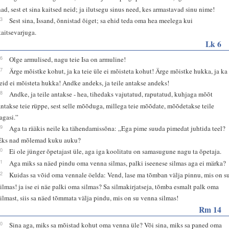
nad, sest et sina kaitsed neid; ja ilutsegu sinus need, kes armastavad sinu nime!
13
Sest sina, Issand, õnnistad õiget; sa ehid teda oma hea meelega kui
kaitsevarjuga.
Lk 6
36
Olge armulised, nagu teie Isa on armuline!
37
Ärge mõistke kohut, ja ka teie üle ei mõisteta kohut! Ärge mõistke hukka, ja ka
teid ei mõisteta hukka! Andke andeks, ja teile antakse andeks!
38
Andke, ja teile antakse - hea, tihedaks vajutatud, raputatud, kuhjaga mõõt
antakse teie rüppe, sest selle mõõduga, millega teie mõõdate, mõõdetakse teile
tagasi.”
39
Aga ta rääkis neile ka tähendamissõna: „Ega pime suuda pimedat juhtida teel?
Eks nad mõlemad kuku auku?
40
Ei ole jünger õpetajast üle, aga iga koolitatu on samasugune nagu ta õpetaja.
41
Aga miks sa näed pindu oma venna silmas, palki iseenese silmas aga ei märka?
42
Kuidas sa võid oma vennale öelda: Vend, lase ma tõmban välja pinnu, mis on s
silmas! ja ise ei näe palki oma silmas? Sa silmakirjatseja, tõmba esmalt palk oma
silmast, siis sa näed tõmmata välja pindu, mis on su venna silmas!
Rm 14
10
Sina aga, miks sa mõistad kohut oma venna üle? Või sina, miks sa paned oma