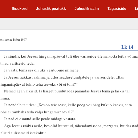
Sisukord
Juhuslik peatükk
Juhuslik salm
Tagasiside
L
estikeelne Piibel 1997
Lk 14
1
Ja sündis, kui Jeesus hingamispäeval tuli ühe variseride ülema kotta leiba võtma
et nad varitsesid teda.
2
Ja vaata, tema ees oli üks vesitõbine inimene.
3
Ja Jeesus hakkas rääkima ja ütles seadusetundjatele ja variseridele: „Kas
hingamispäeval tohib teha terveks või ei tohi?”
4
Nemad aga vaikisid. Ja haiget puudutades parandas Jeesus tema ja laskis tal
minna.
5
Ja nendele ta ütles: „Kes on teie seast, kelle poeg või härg kukub kaevu, et ta
kohe ei tõmbaks teda välja hingamispäeval?”
6
Ja nad ei osanud selle peale midagi vastata.
7
Aga Jeesus rääkis neile, kes olid kutsutud, tähendamissõna, märgates, kuidas na
valisid aulisemaid istekohti: