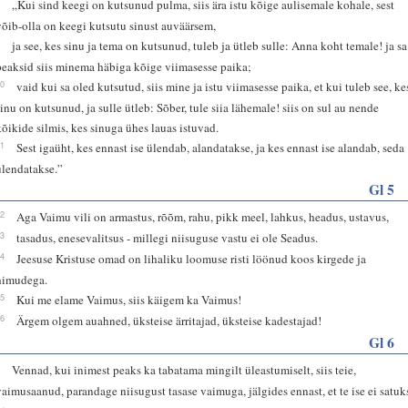
8
„Kui sind keegi on kutsunud pulma, siis ära istu kõige aulisemale kohale, sest
võib-olla on keegi kutsutu sinust auväärsem,
9
ja see, kes sinu ja tema on kutsunud, tuleb ja ütleb sulle: Anna koht temale! ja sa
peaksid siis minema häbiga kõige viimasesse paika;
10
vaid kui sa oled kutsutud, siis mine ja istu viimasesse paika, et kui tuleb see, ke
sinu on kutsunud, ja sulle ütleb: Sõber, tule siia lähemale! siis on sul au nende
kõikide silmis, kes sinuga ühes lauas istuvad.
11
Sest igaüht, kes ennast ise ülendab, alandatakse, ja kes ennast ise alandab, seda
ülendatakse.”
Gl 5
22
Aga Vaimu vili on armastus, rõõm, rahu, pikk meel, lahkus, headus, ustavus,
23
tasadus, enesevalitsus - millegi niisuguse vastu ei ole Seadus.
24
Jeesuse Kristuse omad on lihaliku loomuse risti löönud koos kirgede ja
himudega.
25
Kui me elame Vaimus, siis käigem ka Vaimus!
26
Ärgem olgem auahned, üksteise ärritajad, üksteise kadestajad!
Gl 6
1
Vennad, kui inimest peaks ka tabatama mingilt üleastumiselt, siis teie,
vaimusaanud, parandage niisugust tasase vaimuga, jälgides ennast, et te ise ei satuk