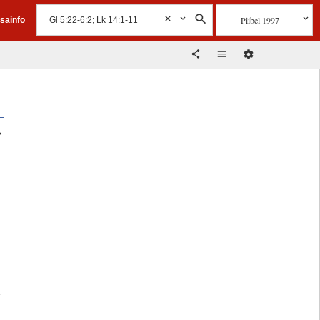
Piibel 1997
isainfo
,
d