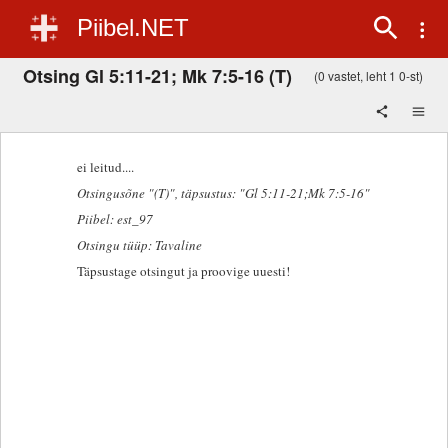
Piibel.NET
Otsing Gl 5:11-21; Mk 7:5-16 (T)
(0 vastet, leht 1 0-st)
ei leitud....
Otsingusõne "(T)"
, täpsustus: "Gl 5:11-21;Mk 7:5-16"
Piibel: est_97
Otsingu tüüp: Tavaline
Täpsustage otsingut ja proovige uuesti!