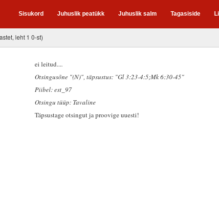
Sisukord
Juhuslik peatükk
Juhuslik salm
Tagasiside
L
astet, leht 1 0-st)
ei leitud....
Otsingusõne "(N)"
, täpsustus: "Gl 3:23-4:5;Mk 6:30-45"
Piibel: est_97
Otsingu tüüp: Tavaline
Täpsustage otsingut ja proovige uuesti!