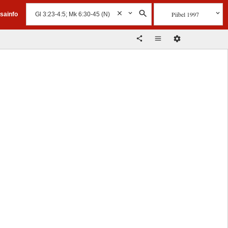
Piibel 1997
isainfo