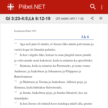
Piibel.NET
Gl 3:23-4:5;Lk 6:12-19
(20 vastet, leht 1 1-st)
Eestikeelne Piibel 1997
Lk 6
12
Aga neil päevil sündis, et Jeesus läks mäele palvetama ja
veetis kogu öö Jumalat paludes.
13
Ja kui valgeks läks, kutsus ta oma jüngrid enese juurde
ja valis nende seast kaksteist, keda ta nimetas ka apostliteks:
14
Siimona, keda ta nimetas ka Peetruseks, ja tema venna
Andrease, ja Jaakobuse ja Johannese ja Filippuse ja
Bartolomeuse
15
ja Matteuse ja Tooma ja Jaakobuse, Alfeuse poja, ja
Siimona, keda hüütakse Selooteseks,
16
ja Juuda, Jaakobuse poja, ja Juudas Iskarioti, kes sai
äraandjaks.
17
Ja kui Jeesus oli tulnud koos nendega mäelt alla, peatus