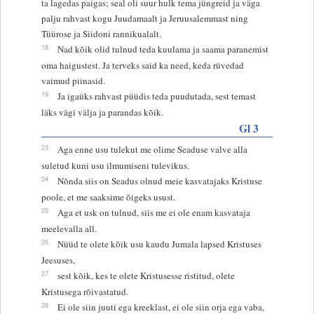
ta lagedas paigas; seal oli suur hulk tema jüngreid ja väga
palju rahvast kogu Juudamaalt ja Jeruusalemmast ning
Tüürose ja Siidoni rannikualalt.
18
Nad kõik olid tulnud teda kuulama ja saama paranemist
oma haigustest. Ja terveks said ka need, keda rüvedad
vaimud piinasid.
19
Ja igaüks rahvast püüdis teda puudutada, sest temast
läks vägi välja ja parandas kõik.
Gl 3
23
Aga enne usu tulekut me olime Seaduse valve alla
suletud kuni usu ilmumiseni tulevikus.
24
Nõnda siis on Seadus olnud meie kasvatajaks Kristuse
poole, et me saaksime õigeks usust.
25
Aga et usk on tulnud, siis me ei ole enam kasvataja
meelevalla all.
26
Nüüd te olete kõik usu kaudu Jumala lapsed Kristuses
Jeesuses,
27
sest kõik, kes te olete Kristusesse ristitud, olete
Kristusega rõivastatud.
28
Ei ole siin juuti ega kreeklast, ei ole siin orja ega vaba,