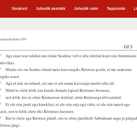
Sisukord
Juhuslik peatükk
Juhuslik salm
Tagasiside
L
estikeelne Piibel 1997
Gl 3
23
Aga enne usu tulekut me olime Seaduse valve alla suletud kuni usu ilmumiseni
tulevikus.
24
Nõnda siis on Seadus olnud meie kasvatajaks Kristuse poole, et me saaksime
õigeks usust.
25
Aga et usk on tulnud, siis me ei ole enam kasvataja meelevalla all.
26
Nüüd te olete kõik usu kaudu Jumala lapsed Kristuses Jeesuses,
27
sest kõik, kes te olete Kristusesse ristitud, olete Kristusega rõivastatud.
28
Ei ole siin juuti ega kreeklast, ei ole siin orja ega vaba, ei ole siin meest ega
naist, sest te kõik olete üks Kristuses Jeesuses.
29
Kui te olete aga Kristuse päralt, siis te olete järelikult Aabrahami sugu ja pärija
tõotuse järgi.