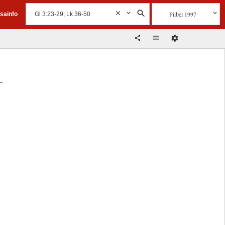
Piibel 1997
isainfo
d