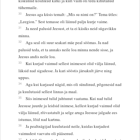
kiskunud köidikud katki ja kuri vaim oli teda kihutanud
tühermaile.
30
Jeesus aga küsis temalt: „Mis su nimi on?” Tema ütles:
„Leegion.” Sest temasse oli läinud palju kurje vaime.
31
Ja need palusid Jeesust, et ta ei käsiks neid sügavikku
minna.
32
Aga seal oli suur seakari mäe peal söömas. Ja nad
palusid teda, et ta annaks neile loa minna nende sisse, ja
Jeesus andis neile loa.
33
Kui kurjad vaimud sellest inimesest olid välja läinud,
läksid nad sigadesse. Ja kari sööstis järsakult järve ning
uppus.
34
Aga kui karjased nägid, mis oli sündinud, põgenesid nad
ja kuulutasid sellest linnas ja maal.
35
Siis inimesed tulid juhtunut vaatama. Kui nad tulid
Jeesuse juurde ja leidsid inimese, kellest kurjad vaimud olid
välja läinud, rõivastatult ja selge aruga Jeesuse jalgade ees
istumas, lõid nad kartma.
36
Ja pealtnägijad kuulutasid neile, kuidas kurjadest
vaimudest vaevatu oli pääsenud.
37