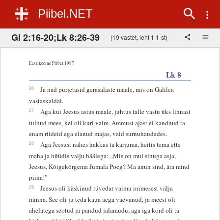
Piibel.NET
Gl 2:16-20;Lk 8:26-39
(19 vastet, leht 1 1-st)
Eestikeelne Piibel 1997
Lk 8
26
Ja nad purjetasid gerasalaste maale, mis on Galilea
vastaskaldal.
27
Aga kui Jeesus astus maale, juhtus talle vastu üks linnast
tulnud mees, kel oli kuri vaim. Ammust ajast ei kandnud ta
enam riideid ega elanud majas, vaid surnuhaudades.
28
Aga Jeesust nähes hakkas ta karjuma, heitis tema ette
maha ja hüüdis valju häälega: „Mis on mul sinuga asja,
Jeesus, Kõigekõrgema Jumala Poeg? Ma anun sind, ära mind
piina!”
29
Jeesus oli käskinud rüvedat vaimu inimesest välja
minna. See oli ju teda kaua aega vaevanud, ja meest oli
ahelatega seotud ja pandud jalaraudu, aga iga kord oli ta