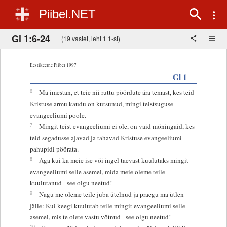
Piibel.NET
Gl 1:6-24
(19 vastet, leht 1 1-st)
Eestikeelne Piibel 1997
Gl 1
6
Ma imestan, et teie nii ruttu pöördute ära temast, kes teid
Kristuse armu kaudu on kutsunud, mingi teistsuguse
evangeeliumi poole.
7
Mingit teist evangeeliumi ei ole, on vaid mõningaid, kes
teid segadusse ajavad ja tahavad Kristuse evangeeliumi
pahupidi pöörata.
8
Aga kui ka meie ise või ingel taevast kuulutaks mingit
evangeeliumi selle asemel, mida meie oleme teile
kuulutanud - see olgu neetud!
9
Nagu me oleme teile juba ütelnud ja praegu ma ütlen
jälle: Kui keegi kuulutab teile mingit evangeeliumi selle
asemel, mis te olete vastu võtnud - see olgu neetud!
10