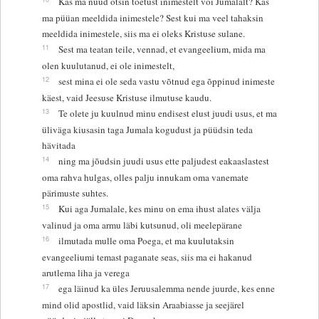
Kas ma nüüd otsin toetust inimestelt või Jumalalt? Kas
ma püüan meeldida inimestele? Sest kui ma veel tahaksin
meeldida inimestele, siis ma ei oleks Kristuse sulane.
11
Sest ma teatan teile, vennad, et evangeelium, mida ma
olen kuulutanud, ei ole inimestelt,
12
sest mina ei ole seda vastu võtnud ega õppinud inimeste
käest, vaid Jeesuse Kristuse ilmutuse kaudu.
13
Te olete ju kuulnud minu endisest elust juudi usus, et ma
üliväga kiusasin taga Jumala kogudust ja püüdsin teda
hävitada
14
ning ma jõudsin juudi usus ette paljudest eakaaslastest
oma rahva hulgas, olles palju innukam oma vanemate
pärimuste suhtes.
15
Kui aga Jumalale, kes minu on ema ihust alates välja
valinud ja oma armu läbi kutsunud, oli meelepärane
16
ilmutada mulle oma Poega, et ma kuulutaksin
evangeeliumi temast paganate seas, siis ma ei hakanud
arutlema liha ja verega
17
ega läinud ka üles Jeruusalemma nende juurde, kes enne
mind olid apostlid, vaid läksin Araabiasse ja seejärel