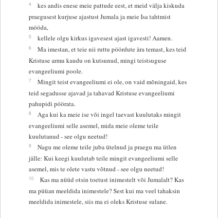
4
kes andis enese meie pattude eest, et meid välja kiskuda
praegusest kurjuse ajastust Jumala ja meie Isa tahtmist
mööda,
5
kellele olgu kirkus igavesest ajast igavesti! Aamen.
6
Ma imestan, et teie nii ruttu pöördute ära temast, kes teid
Kristuse armu kaudu on kutsunud, mingi teistsuguse
evangeeliumi poole.
7
Mingit teist evangeeliumi ei ole, on vaid mõningaid, kes
teid segadusse ajavad ja tahavad Kristuse evangeeliumi
pahupidi pöörata.
8
Aga kui ka meie ise või ingel taevast kuulutaks mingit
evangeeliumi selle asemel, mida meie oleme teile
kuulutanud - see olgu neetud!
9
Nagu me oleme teile juba ütelnud ja praegu ma ütlen
jälle: Kui keegi kuulutab teile mingit evangeeliumi selle
asemel, mis te olete vastu võtnud - see olgu neetud!
10
Kas ma nüüd otsin toetust inimestelt või Jumalalt? Kas
ma püüan meeldida inimestele? Sest kui ma veel tahaksin
meeldida inimestele, siis ma ei oleks Kristuse sulane.