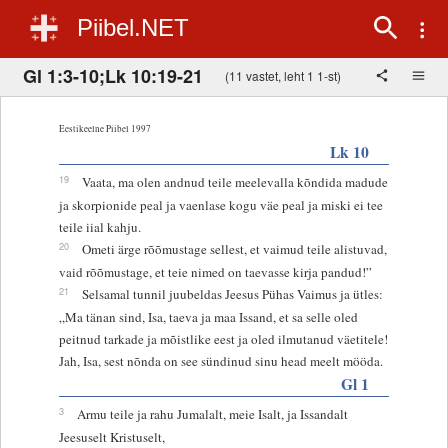
Piibel.NET
Gl 1:3-10;Lk 10:19-21
(11 vastet, leht 1 1-st)
Eestikeelne Piibel 1997
Lk 10
19
Vaata, ma olen andnud teile meelevalla kõndida madude
ja skorpionide peal ja vaenlase kogu väe peal ja miski ei tee
teile iial kahju.
20
Ometi ärge rõõmustage sellest, et vaimud teile alistuvad,
vaid rõõmustage, et teie nimed on taevasse kirja pandud!”
21
Selsamal tunnil juubeldas Jeesus Pühas Vaimus ja ütles:
„Ma tänan sind, Isa, taeva ja maa Issand, et sa selle oled
peitnud tarkade ja mõistlike eest ja oled ilmutanud väetitele!
Jah, Isa, sest nõnda on see sündinud sinu head meelt mööda.
Gl 1
3
Armu teile ja rahu Jumalalt, meie Isalt, ja Issandalt
Jeesuselt Kristuselt,