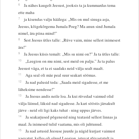
6
Ja nähes kaugelt Jeesust, jooksis ta ja kummardas tema
ette maha
7
ja kisendas valju häälega: „Mis on mul sinuga asja,
Jeesus, kõigekõrgema Jumala Poeg? Ma anun sind Jumala
nimel, ära piina mind!”
8
Sest Jeesus ütles talle: „Rüve vaim, mine sellest inimesest
ära!”
9
Ja Jeesus küsis temalt: „Mis su nimi on?” Ja ta ütles talle:
10
„Leegion on mu nimi, sest meid on palju.” Ja ta palus
Jeesust väga, et ta ei saadaks neid välja sealt maalt.
11
Aga seal oli mäe peal suur seakari söömas.
12
Ja nad palusid teda: „Saada meid sigadesse, et me
läheksime nendesse!”
13
Ja Jeesus andis neile loa. Ja kui rüvedad vaimud olid
välja läinud, läksid nad sigadesse. Ja kari sööstis järsakult
järve - neid oli ligi kaks tuhat - ning uppus järves.
14
Ja seakarjused põgenesid ning teatasid sellest linnas ja
maal. Ja inimesed tulid vaatama, mis oli juhtunud.
15
Ja nad astusid Jeesuse juurde ja nägid kurjast vaimust
vaevatut, kelles oli olnud Leegion, istuvat rõivastatult ja