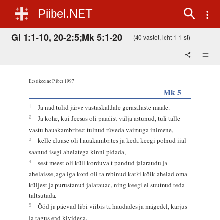
Piibel.NET
Gl 1:1-10, 20-2:5;Mk 5:1-20
(40 vastet, leht 1 1-st)
Eestikeelne Piibel 1997
Mk 5
1
Ja nad tulid järve vastaskaldale gerasalaste maale.
2
Ja kohe, kui Jeesus oli paadist välja astunud, tuli talle
vastu hauakambritest tulnud rüveda vaimuga inimene,
3
kelle eluase oli hauakambrites ja keda keegi polnud iial
saanud isegi ahelatega kinni pidada,
4
sest meest oli küll korduvalt pandud jalaraudu ja
ahelaisse, aga iga kord oli ta rebinud katki kõik ahelad oma
küljest ja purustanud jalarauad, ning keegi ei suutnud teda
taltsutada.
5
Ööd ja päevad läbi viibis ta haudades ja mägedel, karjus
ja tagus end kividega.