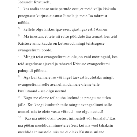
Jeesuselt Kristuselt,
4
kes andis enese meie pattude eest, et meid välja kiskuda
praegusest kurjuse ajastust Jumala ja meie Isa tahtmist
mööda,
5
kellele olgu kirkus igavesest ajast igavesti! Aamen.
6
Ma imestan, et teie nii ruttu pöördute ära temast, kes teid
Kristuse armu kaudu on kutsunud, mingi teistsuguse
evangeeliumi poole.
7
Mingit teist evangeeliumi ei ole, on vaid mõningaid, kes
teid segadusse ajavad ja tahavad Kristuse evangeeliumi
pahupidi pöörata.
8
Aga kui ka meie ise või ingel taevast kuulutaks mingit
evangeeliumi selle asemel, mida meie oleme teile
kuulutanud - see olgu neetud!
9
Nagu me oleme teile juba ütelnud ja praegu ma ütlen
jälle: Kui keegi kuulutab teile mingit evangeeliumi selle
asemel, mis te olete vastu võtnud - see olgu neetud!
10
Kas ma nüüd otsin toetust inimestelt või Jumalalt? Kas
ma püüan meeldida inimestele? Sest kui ma veel tahaksin
meeldida inimestele, siis ma ei oleks Kristuse sulane.