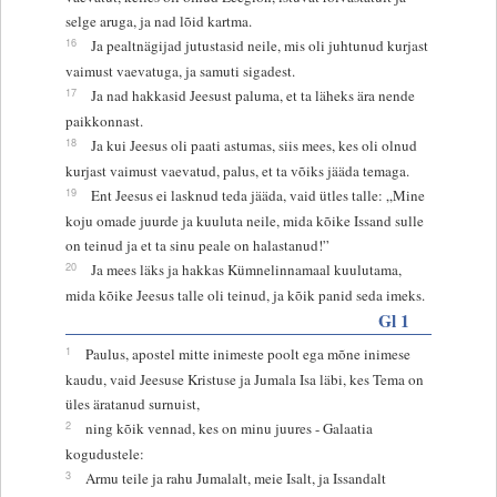
selge aruga, ja nad lõid kartma.
16
Ja pealtnägijad jutustasid neile, mis oli juhtunud kurjast
vaimust vaevatuga, ja samuti sigadest.
17
Ja nad hakkasid Jeesust paluma, et ta läheks ära nende
paikkonnast.
18
Ja kui Jeesus oli paati astumas, siis mees, kes oli olnud
kurjast vaimust vaevatud, palus, et ta võiks jääda temaga.
19
Ent Jeesus ei lasknud teda jääda, vaid ütles talle: „Mine
koju omade juurde ja kuuluta neile, mida kõike Issand sulle
on teinud ja et ta sinu peale on halastanud!”
20
Ja mees läks ja hakkas Kümnelinnamaal kuulutama,
mida kõike Jeesus talle oli teinud, ja kõik panid seda imeks.
Gl 1
1
Paulus, apostel mitte inimeste poolt ega mõne inimese
kaudu, vaid Jeesuse Kristuse ja Jumala Isa läbi, kes Tema on
üles äratanud surnuist,
2
ning kõik vennad, kes on minu juures - Galaatia
kogudustele:
3
Armu teile ja rahu Jumalalt, meie Isalt, ja Issandalt