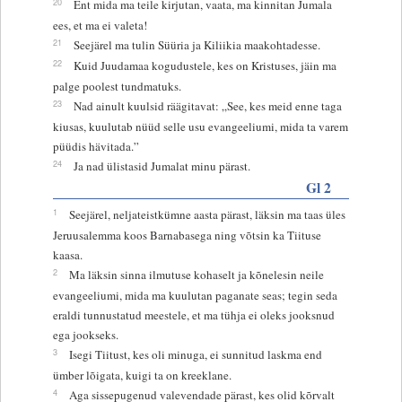
20
Ent mida ma teile kirjutan, vaata, ma kinnitan Jumala
ees, et ma ei valeta!
21
Seejärel ma tulin Süüria ja Kiliikia maakohtadesse.
22
Kuid Juudamaa kogudustele, kes on Kristuses, jäin ma
palge poolest tundmatuks.
23
Nad ainult kuulsid räägitavat: „See, kes meid enne taga
kiusas, kuulutab nüüd selle usu evangeeliumi, mida ta varem
püüdis hävitada.”
24
Ja nad ülistasid Jumalat minu pärast.
Gl 2
1
Seejärel, neljateistkümne aasta pärast, läksin ma taas üles
Jeruusalemma koos Barnabasega ning võtsin ka Tiituse
kaasa.
2
Ma läksin sinna ilmutuse kohaselt ja kõnelesin neile
evangeeliumi, mida ma kuulutan paganate seas; tegin seda
eraldi tunnustatud meestele, et ma tühja ei oleks jooksnud
ega jookseks.
3
Isegi Tiitust, kes oli minuga, ei sunnitud laskma end
ümber lõigata, kuigi ta on kreeklane.
4
Aga sissepugenud valevendade pärast, kes olid kõrvalt