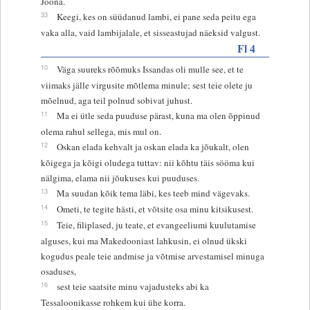
Joona.
33
Keegi, kes on süüdanud lambi, ei pane seda peitu ega
vaka alla, vaid lambijalale, et sisseastujad näeksid valgust.
Fl 4
10
Väga suureks rõõmuks Issandas oli mulle see, et te
viimaks jälle virgusite mõtlema minule; sest teie olete ju
mõelnud, aga teil polnud sobivat juhust.
11
Ma ei ütle seda puuduse pärast, kuna ma olen õppinud
olema rahul sellega, mis mul on.
12
Oskan elada kehvalt ja oskan elada ka jõukalt, olen
kõigega ja kõigi oludega tuttav: nii kõhtu täis sööma kui
nälgima, elama nii jõukuses kui puuduses.
13
Ma suudan kõik tema läbi, kes teeb mind vägevaks.
14
Ometi, te tegite hästi, et võtsite osa minu kitsikusest.
15
Teie, filiplased, ju teate, et evangeeliumi kuulutamise
alguses, kui ma Makedooniast lahkusin, ei olnud ükski
kogudus peale teie andmise ja võtmise arvestamisel minuga
osaduses,
16
sest teie saatsite minu vajadusteks abi ka
Tessaloonikasse rohkem kui ühe korra.