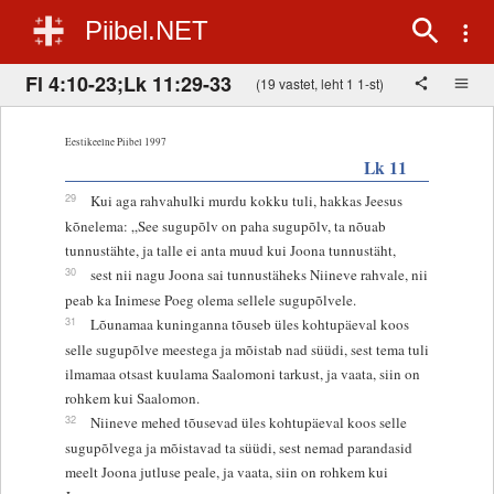
Piibel.NET
Fl 4:10-23;Lk 11:29-33
(19 vastet, leht 1 1-st)
Eestikeelne Piibel 1997
Lk 11
29
Kui aga rahvahulki murdu kokku tuli, hakkas Jeesus
kõnelema: „See sugupõlv on paha sugupõlv, ta nõuab
tunnustähte, ja talle ei anta muud kui Joona tunnustäht,
30
sest nii nagu Joona sai tunnustäheks Niineve rahvale, nii
peab ka Inimese Poeg olema sellele sugupõlvele.
31
Lõunamaa kuninganna tõuseb üles kohtupäeval koos
selle sugupõlve meestega ja mõistab nad süüdi, sest tema tuli
ilmamaa otsast kuulama Saalomoni tarkust, ja vaata, siin on
rohkem kui Saalomon.
32
Niineve mehed tõusevad üles kohtupäeval koos selle
sugupõlvega ja mõistavad ta süüdi, sest nemad parandasid
meelt Joona jutluse peale, ja vaata, siin on rohkem kui