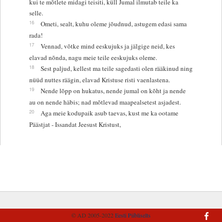
kui te mõtlete midagi teisiti, küll Jumal ilmutab teile ka
selle.
16
Ometi, sealt, kuhu oleme jõudnud, astugem edasi sama
rada!
17
Vennad, võtke mind eeskujuks ja jälgige neid, kes
elavad nõnda, nagu meie teile eeskujuks oleme.
18
Sest paljud, kellest ma teile sagedasti olen rääkinud ning
nüüd nuttes räägin, elavad Kristuse risti vaenlastena.
19
Nende lõpp on hukatus, nende jumal on kõht ja nende
au on nende häbis; nad mõtlevad maapealsetest asjadest.
20
Aga meie kodupaik asub taevas, kust me ka ootame
Päästjat - Issandat Jeesust Kristust,
© AD 2005-2022
Eesti Piibliselts