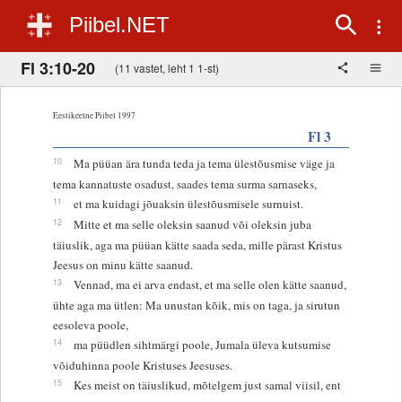
Piibel.NET
Fl 3:10-20
(11 vastet, leht 1 1-st)
Eestikeelne Piibel 1997
Fl 3
10
Ma püüan ära tunda teda ja tema ülestõusmise väge ja
tema kannatuste osadust, saades tema surma sarnaseks,
11
et ma kuidagi jõuaksin ülestõusmisele surnuist.
12
Mitte et ma selle oleksin saanud või oleksin juba
täiuslik, aga ma püüan kätte saada seda, mille pärast Kristus
Jeesus on minu kätte saanud.
13
Vennad, ma ei arva endast, et ma selle olen kätte saanud,
ühte aga ma ütlen: Ma unustan kõik, mis on taga, ja sirutun
eesoleva poole,
14
ma püüdlen sihtmärgi poole, Jumala üleva kutsumise
võiduhinna poole Kristuses Jeesuses.
15
Kes meist on täiuslikud, mõtelgem just samal viisil, ent