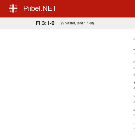
Piibel.NET
Fl 3:1-9
(9 vastet, leht 1 1-st)
E