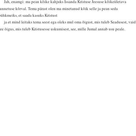
8
Jah, enamgi: ma pean kõike kahjuks Issanda Kristuse Jeesuse kõikeületava
tunnetuse kõrval. Tema pärast olen ma minetanud kõik selle ja pean seda
pühkmeiks, et saada kasuks Kristust
9
ja et mind leitaks tema seest ega oleks mul oma õigust, mis tuleb Seadusest, vaid
see õigus, mis tuleb Kristusesse uskumisest, see, mille Jumal annab usu peale.