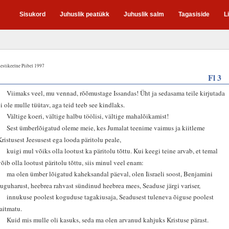
Sisukord
Juhuslik peatükk
Juhuslik salm
Tagasiside
L
estikeelne Piibel 1997
Fl 3
1
Viimaks veel, mu vennad, rõõmustage Issandas! Üht ja sedasama teile kirjutada
ei ole mulle tüütav, aga teid teeb see kindlaks.
2
Vältige koeri, vältige halbu töölisi, vältige mahalõikamist!
3
Sest ümberlõigatud oleme meie, kes Jumalat teenime vaimus ja kiitleme
Kristusest Jeesusest ega looda päritolu peale,
4
kuigi mul võiks olla lootust ka päritolu tõttu. Kui keegi teine arvab, et temal
võib olla lootust päritolu tõttu, siis minul veel enam:
5
ma olen ümber lõigatud kaheksandal päeval, olen Iisraeli soost, Benjamini
suguharust, heebrea rahvast sündinud heebrea mees, Seaduse järgi variser,
6
innukuse poolest koguduse tagakiusaja, Seadusest tuleneva õiguse poolest
laitmatu.
7
Kuid mis mulle oli kasuks, seda ma olen arvanud kahjuks Kristuse pärast.