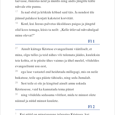
taevasse, õnnistas neid ja murdis ning andis jüngrite kätte
rahvale ette panna.
17
Ja nad sõid ja kõikide kõhud said täis. Ja nendest üle
jäänud palakesi korjati kaksteist korvitäit.
18
Kord, kui Jeesus palvetas üksildases paigas ja jüngrid
olid koos temaga, küsis ta neilt: „Kelle ütlevad rahvahulgad
minu olevat?”
Fl 1
27
Ainult käituge Kristuse evangeeliumi vääriliselt, et
mina, olgu tulles ja teid nähes või tulemata jäädes, kuuleksin
teie kohta, et te püsite ühes vaimus ja ühel meelel, võideldes
evangeeliumi usu eest,
28
ega lase vastastel end heidutada millegagi, mis on neile
hukatuse, teile aga pääste tähiseks, ning seda Jumalalt.
29
Sest teile ei ole ju kingitud ainult armu uskuda
Kristusesse, vaid ka kannatada tema pärast
30
ning võidelda sedasama võitlust, mida te minust olete
näinud ja nüüd minust kuulete.
Fl 2
1
Kui nüüd on mingisugune julgustus Kristuses, kui