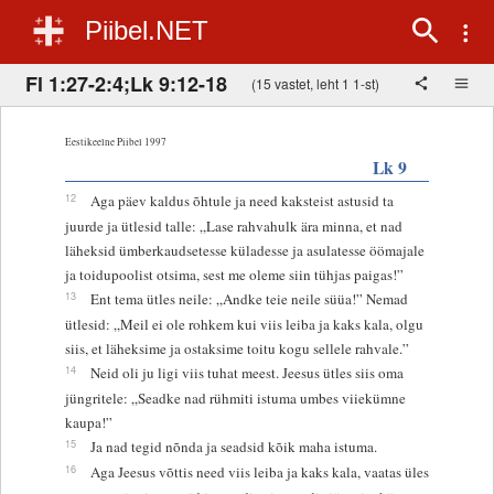
Piibel.NET
Fl 1:27-2:4;Lk 9:12-18
(15 vastet, leht 1 1-st)
Eestikeelne Piibel 1997
Lk 9
12
Aga päev kaldus õhtule ja need kaksteist astusid ta
juurde ja ütlesid talle: „Lase rahvahulk ära minna, et nad
läheksid ümberkaudsetesse küladesse ja asulatesse öömajale
ja toidupoolist otsima, sest me oleme siin tühjas paigas!”
13
Ent tema ütles neile: „Andke teie neile süüa!” Nemad
ütlesid: „Meil ei ole rohkem kui viis leiba ja kaks kala, olgu
siis, et läheksime ja ostaksime toitu kogu sellele rahvale.”
14
Neid oli ju ligi viis tuhat meest. Jeesus ütles siis oma
jüngritele: „Seadke nad rühmiti istuma umbes viiekümne
kaupa!”
15
Ja nad tegid nõnda ja seadsid kõik maha istuma.
16
Aga Jeesus võttis need viis leiba ja kaks kala, vaatas üles