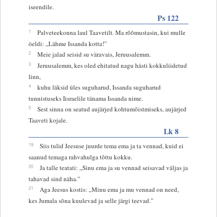
iseendile.
Ps 122
1
Palveteekonna laul Taavetilt. Ma rõõmustasin, kui mulle
öeldi: „Lähme Issanda kotta!”
2
Meie jalad seisid su väravais, Jeruusalemm.
3
Jeruusalemm, kes oled ehitatud nagu hästi kokkuliidetud
linn,
4
kuhu läksid üles suguharud, Issanda suguharud
tunnistuseks Iisraelile tänama Issanda nime.
5
Sest sinna on seatud aujärjed kohtumõistmiseks, aujärjed
Taaveti kojale.
Lk 8
19
Siis tulid Jeesuse juurde tema ema ja ta vennad, kuid ei
saanud temaga rahvahulga tõttu kokku.
20
Ja talle teatati: „Sinu ema ja su vennad seisavad väljas ja
tahavad sind näha.”
21
Aga Jeesus kostis: „Minu ema ja mu vennad on need,
kes Jumala sõna kuulevad ja selle järgi teevad.”