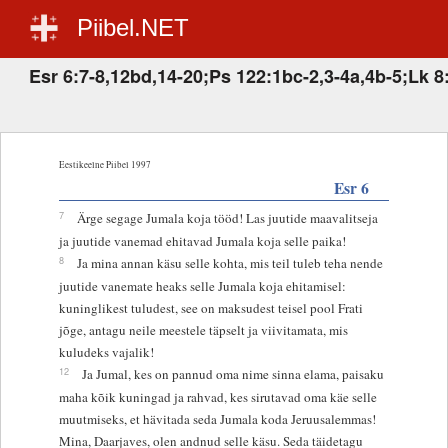
Piibel.NET
Esr 6:7-8,12bd,14-20;Ps 122:1bc-2,3-4a,4b-5;Lk 8
Eestikeelne Piibel 1997
Esr 6
7
Ärge segage Jumala koja tööd! Las juutide maavalitseja
ja juutide vanemad ehitavad Jumala koja selle paika!
8
Ja mina annan käsu selle kohta, mis teil tuleb teha nende
juutide vanemate heaks selle Jumala koja ehitamisel:
kuninglikest tuludest, see on maksudest teisel pool Frati
jõge, antagu neile meestele täpselt ja viivitamata, mis
kuludeks vajalik!
12
Ja Jumal, kes on pannud oma nime sinna elama, paisaku
maha kõik kuningad ja rahvad, kes sirutavad oma käe selle
muutmiseks, et hävitada seda Jumala koda Jeruusalemmas!
Mina, Daarjaves, olen andnud selle käsu. Seda täidetagu