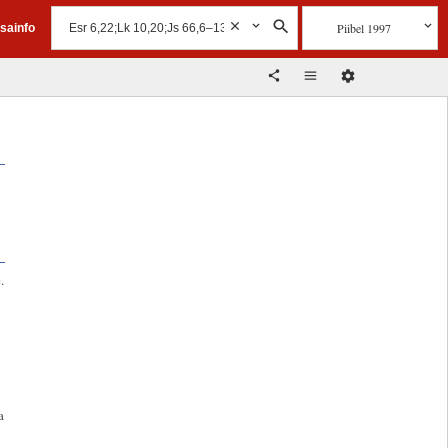
Piibel 1997
isainfo
.
a