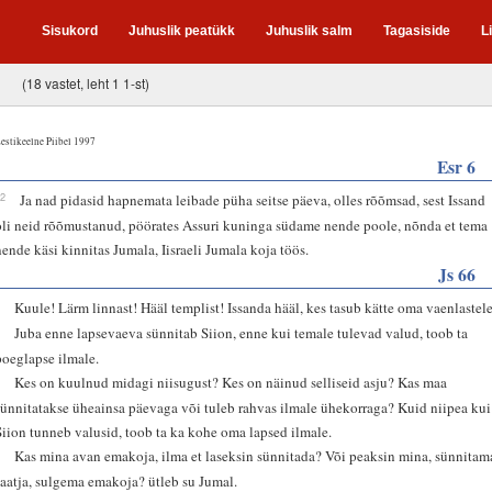
Sisukord
Juhuslik peatükk
Juhuslik salm
Tagasiside
L
(18 vastet, leht 1 1-st)
estikeelne Piibel 1997
Esr 6
22
Ja nad pidasid hapnemata leibade püha seitse päeva, olles rõõmsad, sest Issand
oli neid rõõmustanud, pöörates Assuri kuninga südame nende poole, nõnda et tema
nende käsi kinnitas Jumala, Iisraeli Jumala koja töös.
Js 66
6
Kuule! Lärm linnast! Hääl templist! Issanda hääl, kes tasub kätte oma vaenlastele
7
Juba enne lapsevaeva sünnitab Siion, enne kui temale tulevad valud, toob ta
poeglapse ilmale.
8
Kes on kuulnud midagi niisugust? Kes on näinud selliseid asju? Kas maa
sünnitatakse üheainsa päevaga või tuleb rahvas ilmale ühekorraga? Kuid niipea kui
Siion tunneb valusid, toob ta ka kohe oma lapsed ilmale.
9
Kas mina avan emakoja, ilma et laseksin sünnitada? Või peaksin mina, sünnitam
saatja, sulgema emakoja? ütleb su Jumal.