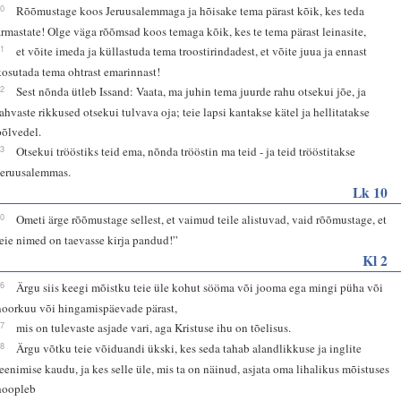
10
Rõõmustage koos Jeruusalemmaga ja hõisake tema pärast kõik, kes teda
armastate! Olge väga rõõmsad koos temaga kõik, kes te tema pärast leinasite,
11
et võite imeda ja küllastuda tema troostirindadest, et võite juua ja ennast
kosutada tema ohtrast emarinnast!
12
Sest nõnda ütleb Issand: Vaata, ma juhin tema juurde rahu otsekui jõe, ja
rahvaste rikkused otsekui tulvava oja; teie lapsi kantakse kätel ja hellitatakse
põlvedel.
13
Otsekui trööstiks teid ema, nõnda trööstin ma teid - ja teid trööstitakse
Jeruusalemmas.
Lk 10
20
Ometi ärge rõõmustage sellest, et vaimud teile alistuvad, vaid rõõmustage, et
teie nimed on taevasse kirja pandud!”
Kl 2
16
Ärgu siis keegi mõistku teie üle kohut sööma või jooma ega mingi püha või
noorkuu või hingamispäevade pärast,
17
mis on tulevaste asjade vari, aga Kristuse ihu on tõelisus.
18
Ärgu võtku teie võiduandi ükski, kes seda tahab alandlikkuse ja inglite
teenimise kaudu, ja kes selle üle, mis ta on näinud, asjata oma lihalikus mõistuses
hoopleb