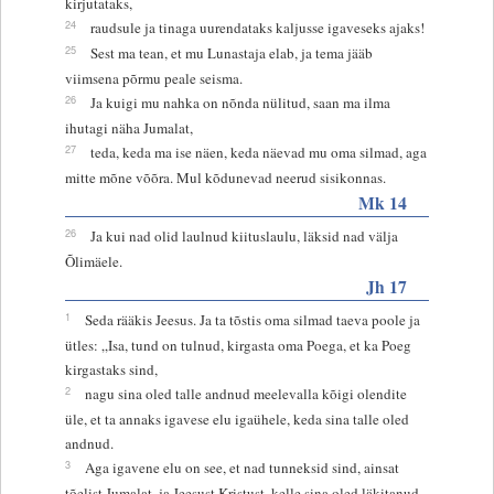
kirjutataks,
24
raudsule ja tinaga uurendataks kaljusse igaveseks ajaks!
25
Sest ma tean, et mu Lunastaja elab, ja tema jääb
viimsena põrmu peale seisma.
26
Ja kuigi mu nahka on nõnda nülitud, saan ma ilma
ihutagi näha Jumalat,
27
teda, keda ma ise näen, keda näevad mu oma silmad, aga
mitte mõne võõra. Mul kõdunevad neerud sisikonnas.
Mk 14
26
Ja kui nad olid laulnud kiituslaulu, läksid nad välja
Õlimäele.
Jh 17
1
Seda rääkis Jeesus. Ja ta tõstis oma silmad taeva poole ja
ütles: „Isa, tund on tulnud, kirgasta oma Poega, et ka Poeg
kirgastaks sind,
2
nagu sina oled talle andnud meelevalla kõigi olendite
üle, et ta annaks igavese elu igaühele, keda sina talle oled
andnud.
3
Aga igavene elu on see, et nad tunneksid sind, ainsat
tõelist Jumalat, ja Jeesust Kristust, kelle sina oled läkitanud.