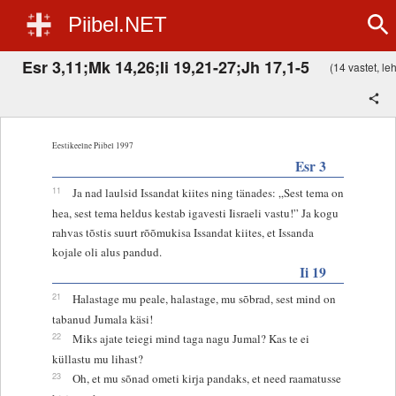
Piibel.NET
Esr 3,11;Mk 14,26;Ii 19,21-27;Jh 17,1-5
(14 vastet, leh
Eestikeelne Piibel 1997
Esr 3
11
Ja nad laulsid Issandat kiites ning tänades: „Sest tema on
hea, sest tema heldus kestab igavesti Iisraeli vastu!” Ja kogu
rahvas tõstis suurt rõõmukisa Issandat kiites, et Issanda
kojale oli alus pandud.
Ii 19
21
Halastage mu peale, halastage, mu sõbrad, sest mind on
tabanud Jumala käsi!
22
Miks ajate teiegi mind taga nagu Jumal? Kas te ei
küllastu mu lihast?
23
Oh, et mu sõnad ometi kirja pandaks, et need raamatusse