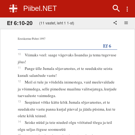
Piibel.NET
Ef 6:10-20
(11 vastet, leht 1 1-st)
Eestikeelne Piibel 1997
Ef 6
10
Viimaks veel: saage vägevaks Issandas ja tema tugevuse
jõus!
11
Pange ülle Jumala sõjavarustus, et te suudaksite seista
kuradi salanõude vastu!
12
Meil ei tule ju võidelda inimestega, vaid meelevaldade
ja võimudega, selle pimeduse maailma valitsejatega, kurjade
taevaaluste vaimudega.
13
Seepärast võtke kätte kõik Jumala sõjavarustus, et te
suudaksite vastu panna kurjal päeval ja jääda püsima, kui te
olete kõik teinud.
14
Seiske nüüd ja teie niuded olgu vöötatud tõega ja teil
olgu seljas õiguse soomusrüü
15