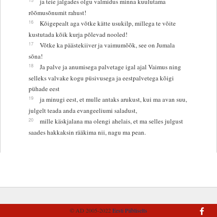
ja teie jalgades olgu valmidus minna kuulutama
rõõmusõnumit rahust!
16
Kõigepealt aga võtke kätte usukilp, millega te võite
kustutada kõik kurja põlevad nooled!
17
Võtke ka päästekiiver ja vaimumõõk, see on Jumala
sõna!
18
Ja palve ja anumisega palvetage igal ajal Vaimus ning
selleks valvake kogu püsivusega ja eestpalvetega kõigi
pühade eest
19
ja minugi eest, et mulle antaks arukust, kui ma avan suu,
julgelt teada anda evangeeliumi saladust,
20
mille käskjalana ma olengi ahelais, et ma selles julgust
saades hakkaksin rääkima nii, nagu ma pean.
© AD 2005-2022
Eesti Piibliselts