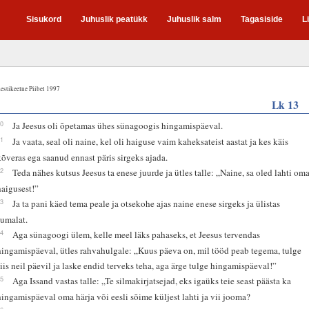
Sisukord
Juhuslik peatükk
Juhuslik salm
Tagasiside
L
estikeelne Piibel 1997
Lk 13
10
Ja Jeesus oli õpetamas ühes sünagoogis hingamispäeval.
11
Ja vaata, seal oli naine, kel oli haiguse vaim kaheksateist aastat ja kes käis
kõveras ega saanud ennast päris sirgeks ajada.
12
Teda nähes kutsus Jeesus ta enese juurde ja ütles talle: „Naine, sa oled lahti om
haigusest!”
13
Ja ta pani käed tema peale ja otsekohe ajas naine enese sirgeks ja ülistas
Jumalat.
14
Aga sünagoogi ülem, kelle meel läks pahaseks, et Jeesus tervendas
hingamispäeval, ütles rahvahulgale: „Kuus päeva on, mil tööd peab tegema, tulge
siis neil päevil ja laske endid terveks teha, aga ärge tulge hingamispäeval!”
15
Aga Issand vastas talle: „Te silmakirjatsejad, eks igaüks teie seast päästa ka
hingamispäeval oma härja või eesli sõime küljest lahti ja vii jooma?