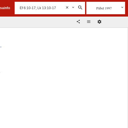
Piibel 1997
isainfo
a