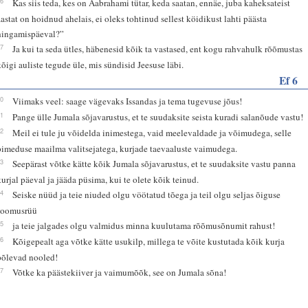
16
Kas siis teda, kes on Aabrahami tütar, keda saatan, ennäe, juba kaheksateist
aastat on hoidnud ahelais, ei oleks tohtinud sellest köidikust lahti päästa
hingamispäeval?”
17
Ja kui ta seda ütles, häbenesid kõik ta vastased, ent kogu rahvahulk rõõmustas
kõigi auliste tegude üle, mis sündisid Jeesuse läbi.
Ef 6
10
Viimaks veel: saage vägevaks Issandas ja tema tugevuse jõus!
11
Pange ülle Jumala sõjavarustus, et te suudaksite seista kuradi salanõude vastu!
12
Meil ei tule ju võidelda inimestega, vaid meelevaldade ja võimudega, selle
pimeduse maailma valitsejatega, kurjade taevaaluste vaimudega.
13
Seepärast võtke kätte kõik Jumala sõjavarustus, et te suudaksite vastu panna
kurjal päeval ja jääda püsima, kui te olete kõik teinud.
14
Seiske nüüd ja teie niuded olgu vöötatud tõega ja teil olgu seljas õiguse
soomusrüü
15
ja teie jalgades olgu valmidus minna kuulutama rõõmusõnumit rahust!
16
Kõigepealt aga võtke kätte usukilp, millega te võite kustutada kõik kurja
põlevad nooled!
17
Võtke ka päästekiiver ja vaimumõõk, see on Jumala sõna!