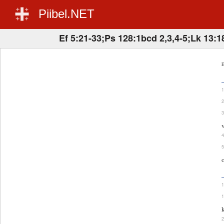
Piibel.NET
Ef 5:21-33;Ps 128:1bcd 2,3,4-5;Lk 13:1
E