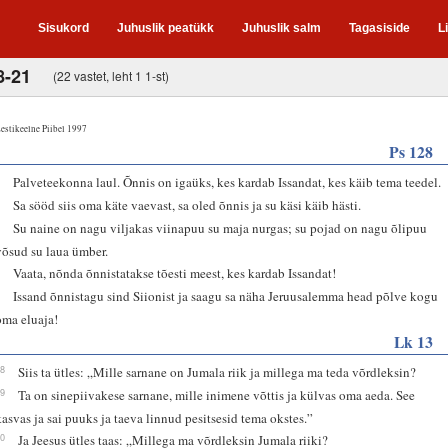
Sisukord
Juhuslik peatükk
Juhuslik salm
Tagasiside
L
8-21
(22 vastet, leht 1 1-st)
estikeelne Piibel 1997
Ps 128
1
Palveteekonna laul. Õnnis on igaüks, kes kardab Issandat, kes käib tema teedel.
2
Sa sööd siis oma käte vaevast, sa oled õnnis ja su käsi käib hästi.
3
Su naine on nagu viljakas viinapuu su maja nurgas; su pojad on nagu õlipuu
võsud su laua ümber.
4
Vaata, nõnda õnnistatakse tõesti meest, kes kardab Issandat!
5
Issand õnnistagu sind Siionist ja saagu sa näha Jeruusalemma head põlve kogu
oma eluaja!
Lk 13
18
Siis ta ütles: „Mille sarnane on Jumala riik ja millega ma teda võrdleksin?
19
Ta on sinepiivakese sarnane, mille inimene võttis ja külvas oma aeda. See
kasvas ja sai puuks ja taeva linnud pesitsesid tema okstes.”
20
Ja Jeesus ütles taas: „Millega ma võrdleksin Jumala riiki?