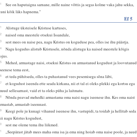
21
See on haputaigna sarnane, mille naine võttis ja segas kolme vaka jahu sekka,
kuni kõik läks hapnema.”
Ef 5
21
Alistuge üksteisele Kristuse kartuses,
22
naised oma meestele otsekui Issandale,
23
sest mees on naise pea, nagu Kristus on koguduse pea, olles ise ihu päästja.
24
Nagu kogudus alistub Kristusele, nõnda alistugu ka naised meestele kõigis
asjus.
25
Mehed, armastage naisi, otsekui Kristus on armastanud kogudust ja loovutanud
iseenese tema eest,
26
et teda pühitseda, olles ta puhastanud vees pesemisega sõna läbi,
27
et kogudust iseenda ette seada kirkana, nii et tal ei oleks plekki ega kortsu ega
muud sellesarnast, vaid et ta oleks püha ja laitmatu.
28
Nõnda peavad mehedki armastama oma naisi nagu iseenese ihu. Kes oma naist
armastab, armastab iseennast.
29
Keegi pole ju kunagi vihanud iseenese ihu, vastupidi, ta toidab ja hellitab seda
nii nagu Kristus kogudust,
30
sest me oleme tema ihu liikmed.
31
„Seepärast jätab mees maha oma isa ja ema ning hoiab oma naise poole, ja need