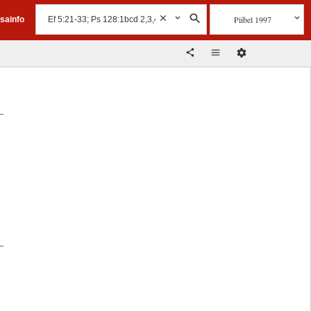
Piibel 1997
isainfo