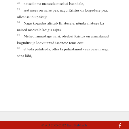
22
naised oma meestele otsekui Issandale,
23
sest mees on naise pea, nagu Kristus on koguduse pea,
olles ise ihu päästja.
24
Nagu kogudus alistub Kristusele, nõnda alistugu ka
naised meestele kõigis asjus.
25
Mehed, armastage naisi, otsekui Kristus on armastanud
kogudust ja loovutanud iseenese tema eest,
26
et teda pühitseda, olles ta puhastanud vees pesemisega
sõna läbi,
© AD 2005-2022
Eesti Piibliselts