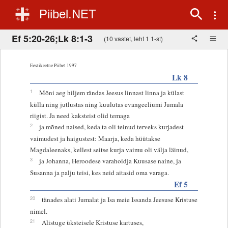
Piibel.NET
Ef 5:20-26;Lk 8:1-3
(10 vastet, leht 1 1-st)
Eestikeelne Piibel 1997
Lk 8
1
Mõni aeg hiljem rändas Jeesus linnast linna ja külast
külla ning jutlustas ning kuulutas evangeeliumi Jumala
riigist. Ja need kaksteist olid temaga
2
ja mõned naised, keda ta oli teinud terveks kurjadest
vaimudest ja haigustest: Maarja, keda hüütakse
Magdaleenaks, kellest seitse kurja vaimu oli välja läinud,
3
ja Johanna, Heroodese varahoidja Kuusase naine, ja
Susanna ja palju teisi, kes neid aitasid oma varaga.
Ef 5
20
tänades alati Jumalat ja Isa meie Issanda Jeesuse Kristuse
nimel.
21
Alistuge üksteisele Kristuse kartuses,