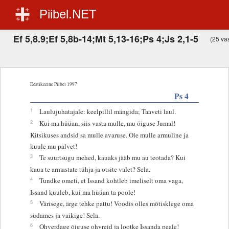
Piibel.NET
Ef 5,8.9;Ef 5,8b-14;Mt 5,13-16;Ps 4;Js 2,1-5
(25 vas
Eestikeelne Piibel 1997
Ps 4
1
Laulujuhatajale: keelpillil mängida; Taaveti laul.
2
Kui ma hüüan, siis vasta mulle, mu õiguse Jumal!
Kitsikuses andsid sa mulle avaruse. Ole mulle armuline ja
kuule mu palvet!
3
Te suurtsugu mehed, kauaks jääb mu au teotada? Kui
kaua te armastate tühja ja otsite valet? Sela.
4
Tundke ometi, et Issand kohtleb imeliselt oma vaga,
Issand kuuleb, kui ma hüüan ta poole!
5
Värisege, ärge tehke pattu! Voodis olles mõtisklege oma
südames ja vaikige! Sela.
6
Ohverdage õiguse ohvreid ja lootke Issanda peale!