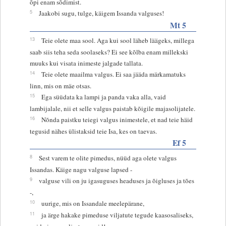
õpi enam sõdimist.
5
Jaakobi sugu, tulge, käigem Issanda valguses!
Mt 5
13
Teie olete maa sool. Aga kui sool läheb läägeks, millega
saab siis teha seda soolaseks? Ei see kõlba enam millekski
muuks kui visata inimeste jalgade tallata.
14
Teie olete maailma valgus. Ei saa jääda märkamatuks
linn, mis on mäe otsas.
15
Ega süüdata ka lampi ja panda vaka alla, vaid
lambijalale, nii et selle valgus paistab kõigile majasolijatele.
16
Nõnda paistku teiegi valgus inimestele, et nad teie häid
tegusid nähes ülistaksid teie Isa, kes on taevas.
Ef 5
8
Sest varem te olite pimedus, nüüd aga olete valgus
Issandas. Käige nagu valguse lapsed -
9
valguse vili on ju igasuguses headuses ja õigluses ja tões
-,
10
uurige, mis on Issandale meelepärane,
11
ja ärge hakake pimeduse viljatute tegude kaasosaliseks,