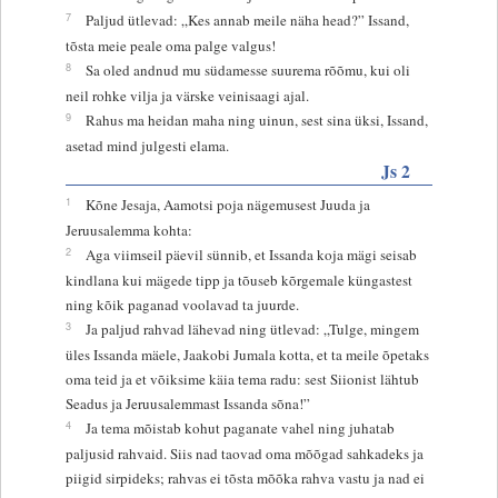
7
Paljud ütlevad: „Kes annab meile näha head?” Issand,
tõsta meie peale oma palge valgus!
8
Sa oled andnud mu südamesse suurema rõõmu, kui oli
neil rohke vilja ja värske veinisaagi ajal.
9
Rahus ma heidan maha ning uinun, sest sina üksi, Issand,
asetad mind julgesti elama.
Js 2
1
Kõne Jesaja, Aamotsi poja nägemusest Juuda ja
Jeruusalemma kohta:
2
Aga viimseil päevil sünnib, et Issanda koja mägi seisab
kindlana kui mägede tipp ja tõuseb kõrgemale küngastest
ning kõik paganad voolavad ta juurde.
3
Ja paljud rahvad lähevad ning ütlevad: „Tulge, mingem
üles Issanda mäele, Jaakobi Jumala kotta, et ta meile õpetaks
oma teid ja et võiksime käia tema radu: sest Siionist lähtub
Seadus ja Jeruusalemmast Issanda sõna!”
4
Ja tema mõistab kohut paganate vahel ning juhatab
paljusid rahvaid. Siis nad taovad oma mõõgad sahkadeks ja
piigid sirpideks; rahvas ei tõsta mõõka rahva vastu ja nad ei