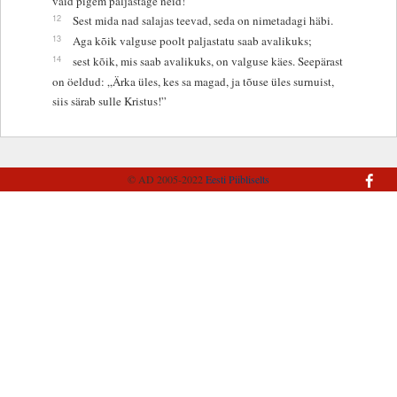
vaid pigem paljastage neid!
12
Sest mida nad salajas teevad, seda on nimetadagi häbi.
13
Aga kõik valguse poolt paljastatu saab avalikuks;
14
sest kõik, mis saab avalikuks, on valguse käes. Seepärast
on öeldud: „Ärka üles, kes sa magad, ja tõuse üles surnuist,
siis särab sulle Kristus!”
© AD 2005-2022
Eesti Piibliselts