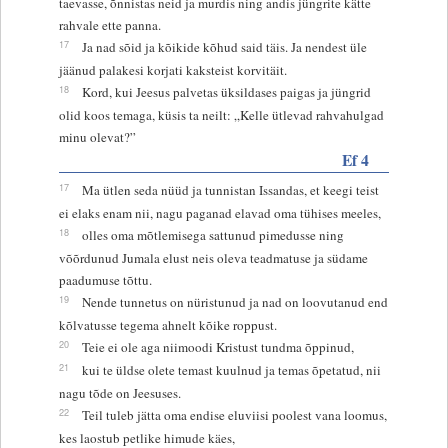
taevasse, õnnistas neid ja murdis ning andis jüngrite kätte
rahvale ette panna.
17
Ja nad sõid ja kõikide kõhud said täis. Ja nendest üle
jäänud palakesi korjati kaksteist korvitäit.
18
Kord, kui Jeesus palvetas üksildases paigas ja jüngrid
olid koos temaga, küsis ta neilt: „Kelle ütlevad rahvahulgad
minu olevat?”
Ef 4
17
Ma ütlen seda nüüd ja tunnistan Issandas, et keegi teist
ei elaks enam nii, nagu paganad elavad oma tühises meeles,
18
olles oma mõtlemisega sattunud pimedusse ning
võõrdunud Jumala elust neis oleva teadmatuse ja südame
paadumuse tõttu.
19
Nende tunnetus on nüristunud ja nad on loovutanud end
kõlvatusse tegema ahnelt kõike roppust.
20
Teie ei ole aga niimoodi Kristust tundma õppinud,
21
kui te üldse olete temast kuulnud ja temas õpetatud, nii
nagu tõde on Jeesuses.
22
Teil tuleb jätta oma endise eluviisi poolest vana loomus,
kes laostub petlike himude käes,