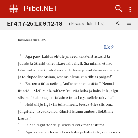
Piibel.NET
Ef 4:17-25;Lk 9:12-18
(16 vastet, leht 1 1-st)
Eestikeelne Piibel 1997
Lk 9
12
Aga päev kaldus õhtule ja need kaksteist astusid ta
juurde ja ütlesid talle: „Lase rahvahulk ära minna, et nad
läheksid ümberkaudsetesse küladesse ja asulatesse öömajale
ja toidupoolist otsima, sest me oleme siin tühjas paigas!”
13
Ent tema ütles neile: „Andke teie neile süüa!” Nemad
ütlesid: „Meil ei ole rohkem kui viis leiba ja kaks kala, olgu
siis, et läheksime ja ostaksime toitu kogu sellele rahvale.”
14
Neid oli ju ligi viis tuhat meest. Jeesus ütles siis oma
jüngritele: „Seadke nad rühmiti istuma umbes viiekümne
kaupa!”
15
Ja nad tegid nõnda ja seadsid kõik maha istuma.
16
Aga Jeesus võttis need viis leiba ja kaks kala, vaatas üles