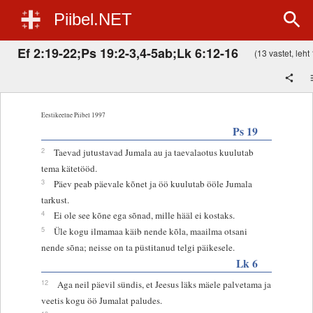
Piibel.NET
Ef 2:19-22;Ps 19:2-3,4-5ab;Lk 6:12-16
(13 vastet, leht 
Eestikeelne Piibel 1997
Ps 19
2
Taevad jutustavad Jumala au ja taevalaotus kuulutab
tema kätetööd.
3
Päev peab päevale kõnet ja öö kuulutab ööle Jumala
tarkust.
4
Ei ole see kõne ega sõnad, mille hääl ei kostaks.
5
Üle kogu ilmamaa käib nende kõla, maailma otsani
nende sõna; neisse on ta püstitanud telgi päikesele.
Lk 6
12
Aga neil päevil sündis, et Jeesus läks mäele palvetama ja
veetis kogu öö Jumalat paludes.