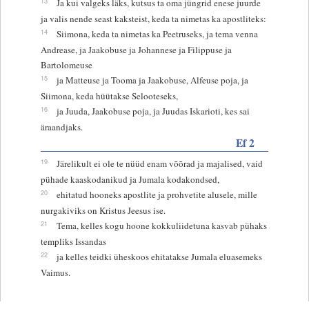
13
Ja kui valgeks läks, kutsus ta oma jüngrid enese juurde
ja valis nende seast kaksteist, keda ta nimetas ka apostliteks:
14
Siimona, keda ta nimetas ka Peetruseks, ja tema venna
Andrease, ja Jaakobuse ja Johannese ja Filippuse ja
Bartolomeuse
15
ja Matteuse ja Tooma ja Jaakobuse, Alfeuse poja, ja
Siimona, keda hüütakse Selooteseks,
16
ja Juuda, Jaakobuse poja, ja Juudas Iskarioti, kes sai
äraandjaks.
Ef 2
19
Järelikult ei ole te nüüd enam võõrad ja majalised, vaid
pühade kaaskodanikud ja Jumala kodakondsed,
20
ehitatud hooneks apostlite ja prohvetite alusele, mille
nurgakiviks on Kristus Jeesus ise.
21
Tema, kelles kogu hoone kokkuliidetuna kasvab pühaks
templiks Issandas
22
ja kelles teidki üheskoos ehitatakse Jumala eluasemeks
Vaimus.