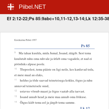
Piibel.NET
Ef 2:12-22;Ps 85:9abc+10,11-12,13-14;Lk 12:35-3
Eestikeelne Piibel 1997
Ps 85
9
Ma tahan kuulda, mida Jumal, Issand, räägib. Sest tema
kuulutab rahu oma rahvale ja ütleb oma vagadele, et nad ei
pöörduks alpuse poole.
10
Tõepoolest, tema pääste on ligi neile, kes kardavad teda,
et meie maal au elaks,
11
heldus ja tõde saavad teineteisega kokku, õigus ja rahu
annavad teineteisele suud,
12
ustavus võrsub maast ja õigus vaatab alla taevast.
13
Issand annab head ja meie maa annab oma lõikuse.
14
Õigus käib tema eel ja järgib tema samme.
Lk 12