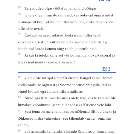
35
Teie niuded olgu vöötatud ja lambid põlegu
36
ja teie olge inimeste sarnased, kes ootavad oma isandat
pulmapeolt koju, et kui ta tulles koputab, võiksid nad kohe
talle ukse avada.
37
Õndsad on need sulased, keda isand tulles leiab
valvamas. Tõesti, ma ütlen teile, ta vöötab oma riided ja
paneb nad lauda istuma ning tuleb ja teenib neid.
38
Ja kui ta tuleks ka teisel või kolmandal öövalvekorral ja
leiaks nad nõnda - õndsad on need!
Ef 2
12
- teie olite tol ajal ilma Kristuseta, kaugel eemal Iisraeli
kodakondsuse õigusest ja võõrad tõotuselepingule, teil ei
olnud lootust ega Jumalat siin maailmas.
13
Nüüd aga Kristuses Jeesuses olete teie, kes te varem olite
Jumalast võõrdunud, saanud lähedaseks Kristuse vere läbi.
14
Sest tema on meie rahu, kes on mõlemad liitnud üheks ja
lõhkunud maha vaheseina - see tähendab vaenu - oma ihu
kaudu,
15
kui ta muutis kehtetuks käskude Seaduse, et luua eneses