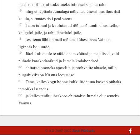
need kaks üheksainsaks uueks inimeseks, tehes rahu,
16
ning et lepitada Jumalaga mõlemad ühesainsas ihus risti
kaudu, surmates risti peal vaenu.
17
Ta on tulnud ja kuulutanud rõõmusõnumit rahust teile,
kaugelolijaile, ja rahu lähedalolijaile,
18
sest tema läbi on meil mõlemal ühesainsas Vaimus
ligipääs Isa juurde.
19
Järelikult ei ole te nüüd enam võõrad ja majalised, vaid
pühade kaaskodanikud ja Jumala kodakondsed,
20
ehitatud hooneks apostlite ja prohvetite alusele, mille
nurgakiviks on Kristus Jeesus ise.
21
Tema, kelles kogu hoone kokkuliidetuna kasvab pühaks
templiks Issandas
22
ja kelles teidki üheskoos ehitatakse Jumala eluasemeks
Vaimus.
© AD 2005-2022
Eesti Piibliselts