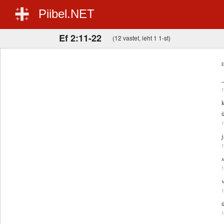
Piibel.NET
Ef 2:11-22
(12 vastet, leht 1 1-st)
E