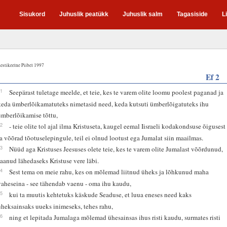
Sisukord
Juhuslik peatükk
Juhuslik salm
Tagasiside
L
estikeelne Piibel 1997
Ef 2
11
Seepärast tuletage meelde, et teie, kes te varem olite loomu poolest paganad ja
keda ümberlõikamatuteks nimetasid need, keda kutsuti ümberlõigatuteks ihu
ümberlõikamise tõttu,
12
- teie olite tol ajal ilma Kristuseta, kaugel eemal Iisraeli kodakondsuse õigusest
ja võõrad tõotuselepingule, teil ei olnud lootust ega Jumalat siin maailmas.
13
Nüüd aga Kristuses Jeesuses olete teie, kes te varem olite Jumalast võõrdunud,
saanud lähedaseks Kristuse vere läbi.
14
Sest tema on meie rahu, kes on mõlemad liitnud üheks ja lõhkunud maha
vaheseina - see tähendab vaenu - oma ihu kaudu,
15
kui ta muutis kehtetuks käskude Seaduse, et luua eneses need kaks
üheksainsaks uueks inimeseks, tehes rahu,
16
ning et lepitada Jumalaga mõlemad ühesainsas ihus risti kaudu, surmates risti