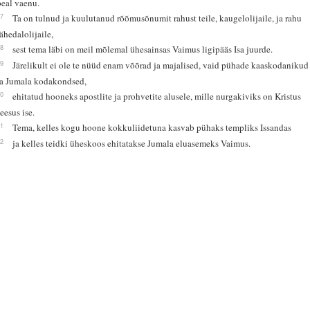
peal vaenu.
17
Ta on tulnud ja kuulutanud rõõmusõnumit rahust teile, kaugelolijaile, ja rahu
lähedalolijaile,
18
sest tema läbi on meil mõlemal ühesainsas Vaimus ligipääs Isa juurde.
19
Järelikult ei ole te nüüd enam võõrad ja majalised, vaid pühade kaaskodanikud
ja Jumala kodakondsed,
20
ehitatud hooneks apostlite ja prohvetite alusele, mille nurgakiviks on Kristus
Jeesus ise.
21
Tema, kelles kogu hoone kokkuliidetuna kasvab pühaks templiks Issandas
22
ja kelles teidki üheskoos ehitatakse Jumala eluasemeks Vaimus.