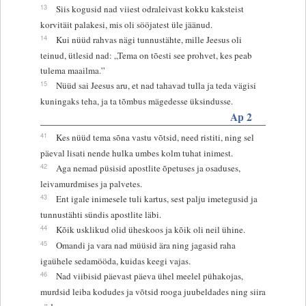
13
Siis kogusid nad viiest odraleivast kokku kaksteist
korvitäit palakesi, mis oli sööjatest üle jäänud.
14
Kui nüüd rahvas nägi tunnustähte, mille Jeesus oli
teinud, ütlesid nad: „Tema on tõesti see prohvet, kes peab
tulema maailma.”
15
Nüüd sai Jeesus aru, et nad tahavad tulla ja teda vägisi
kuningaks teha, ja ta tõmbus mägedesse üksindusse.
Ap 2
41
Kes nüüd tema sõna vastu võtsid, need ristiti, ning sel
päeval lisati nende hulka umbes kolm tuhat inimest.
42
Aga nemad püsisid apostlite õpetuses ja osaduses,
leivamurdmises ja palvetes.
43
Ent igale inimesele tuli kartus, sest palju imetegusid ja
tunnustähti sündis apostlite läbi.
44
Kõik usklikud olid üheskoos ja kõik oli neil ühine.
45
Omandi ja vara nad müüsid ära ning jagasid raha
igaühele sedamööda, kuidas keegi vajas.
46
Nad viibisid päevast päeva ühel meelel pühakojas,
murdsid leiba kodudes ja võtsid rooga juubeldades ning siira