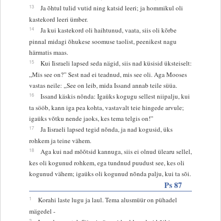
13
Ja õhtul tulid vutid ning katsid leeri; ja hommikul oli
kastekord leeri ümber.
14
Ja kui kastekord oli haihtunud, vaata, siis oli kõrbe
pinnal midagi õhukese soomuse taolist, peenikest nagu
härmatis maas.
15
Kui Iisraeli lapsed seda nägid, siis nad küsisid üksteiselt:
„Mis see on?” Sest nad ei teadnud, mis see oli. Aga Mooses
vastas neile: „See on leib, mida Issand annab teile süüa.
16
Issand käskis nõnda: Igaüks kogugu sellest niipalju, kui
ta sööb, kann iga pea kohta, vastavalt teie hingede arvule;
igaüks võtku nende jaoks, kes tema telgis on!”
17
Ja Iisraeli lapsed tegid nõnda, ja nad kogusid, üks
rohkem ja teine vähem.
18
Aga kui nad mõõtsid kannuga, siis ei olnud ülearu sellel,
kes oli kogunud rohkem, ega tundnud puudust see, kes oli
kogunud vähem; igaüks oli kogunud nõnda palju, kui ta sõi.
Ps 87
1
Korahi laste lugu ja laul. Tema alusmüür on pühadel
mägedel -
2