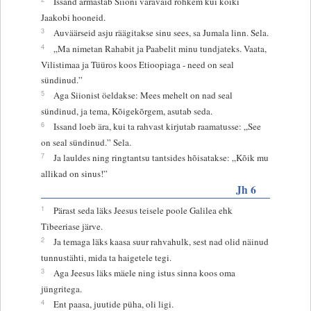
Issand armastab Siioni väravaid rohkem kui kõiki
Jaakobi hooneid.
3
Auväärseid asju räägitakse sinu sees, sa Jumala linn. Sela.
4
„Ma nimetan Rahabit ja Paabelit minu tundjateks. Vaata,
Vilistimaa ja Tüüros koos Etioopiaga - need on seal
sündinud.”
5
Aga Siionist öeldakse: Mees mehelt on nad seal
sündinud, ja tema, Kõigekõrgem, asutab seda.
6
Issand loeb ära, kui ta rahvast kirjutab raamatusse: „See
on seal sündinud.” Sela.
7
Ja lauldes ning ringtantsu tantsides hõisatakse: „Kõik mu
allikad on sinus!”
Jh 6
1
Pärast seda läks Jeesus teisele poole Galilea ehk
Tibeeriase järve.
2
Ja temaga läks kaasa suur rahvahulk, sest nad olid näinud
tunnustähti, mida ta haigetele tegi.
3
Aga Jeesus läks mäele ning istus sinna koos oma
jüngritega.
4
Ent paasa, juutide püha, oli ligi.