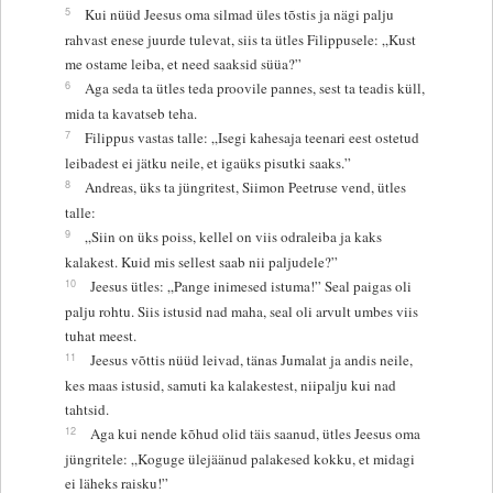
5
Kui nüüd Jeesus oma silmad üles tõstis ja nägi palju
rahvast enese juurde tulevat, siis ta ütles Filippusele: „Kust
me ostame leiba, et need saaksid süüa?”
6
Aga seda ta ütles teda proovile pannes, sest ta teadis küll,
mida ta kavatseb teha.
7
Filippus vastas talle: „Isegi kahesaja teenari eest ostetud
leibadest ei jätku neile, et igaüks pisutki saaks.”
8
Andreas, üks ta jüngritest, Siimon Peetruse vend, ütles
talle:
9
„Siin on üks poiss, kellel on viis odraleiba ja kaks
kalakest. Kuid mis sellest saab nii paljudele?”
10
Jeesus ütles: „Pange inimesed istuma!” Seal paigas oli
palju rohtu. Siis istusid nad maha, seal oli arvult umbes viis
tuhat meest.
11
Jeesus võttis nüüd leivad, tänas Jumalat ja andis neile,
kes maas istusid, samuti ka kalakestest, niipalju kui nad
tahtsid.
12
Aga kui nende kõhud olid täis saanud, ütles Jeesus oma
jüngritele: „Koguge ülejäänud palakesed kokku, et midagi
ei läheks raisku!”