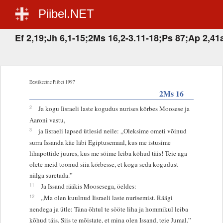
Piibel.NET
Ef 2,19;Jh 6,1-15;2Ms 16,2-3.11-18;Ps 87;Ap 2,41
Eestikeelne Piibel 1997
2Ms 16
2
Ja kogu Iisraeli laste kogudus nurises kõrbes Moosese ja
Aaroni vastu,
3
ja Iisraeli lapsed ütlesid neile: „Oleksime ometi võinud
surra Issanda käe läbi Egiptusemaal, kus me istusime
lihapottide juures, kus me sõime leiba kõhud täis! Teie aga
olete meid toonud siia kõrbesse, et kogu seda kogudust
nälga suretada.”
11
Ja Issand rääkis Moosesega, öeldes:
12
„Ma olen kuulnud Iisraeli laste nurisemist. Räägi
nendega ja ütle: Täna õhtul te sööte liha ja hommikul leiba
kõhud täis. Siis te mõistate, et mina olen Issand, teie Jumal.”