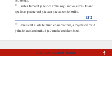
südamega,
47
kiites Jumalat ja leides armu kogu rahva silmis. Issand
aga lisas päästetuid päevast päeva nende hulka.
Ef 2
19
Järelikult ei ole te nüüd enam võõrad ja majalised, vaid
pühade kaaskodanikud ja Jumala kodakondsed,
© AD 2005-2022
Eesti Piibliselts