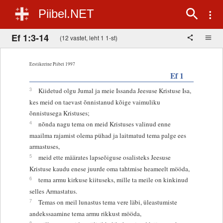
Piibel.NET
Ef 1:3-14
(12 vastet, leht 1 1-st)
Eestikeelne Piibel 1997
Ef 1
3
Kiidetud olgu Jumal ja meie Issanda Jeesuse Kristuse Isa,
kes meid on taevast õnnistanud kõige vaimuliku
õnnistusega Kristuses;
4
nõnda nagu tema on meid Kristuses valinud enne
maailma rajamist olema pühad ja laitmatud tema palge ees
armastuses,
5
meid ette määrates lapseõiguse osalisteks Jeesuse
Kristuse kaudu enese juurde oma tahtmise heameelt mööda,
6
tema armu kirkuse kiituseks, mille ta meile on kinkinud
selles Armastatus.
7
Temas on meil lunastus tema vere läbi, üleastumiste
andekssaamine tema armu rikkust mööda,
8