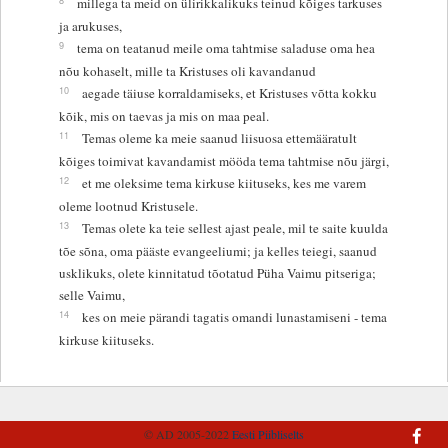
millega ta meid on ülirikkalikuks teinud kõiges tarkuses
ja arukuses,
9
tema on teatanud meile oma tahtmise saladuse oma hea
nõu kohaselt, mille ta Kristuses oli kavandanud
10
aegade täiuse korraldamiseks, et Kristuses võtta kokku
kõik, mis on taevas ja mis on maa peal.
11
Temas oleme ka meie saanud liisuosa ettemääratult
kõiges toimivat kavandamist mööda tema tahtmise nõu järgi,
12
et me oleksime tema kirkuse kiituseks, kes me varem
oleme lootnud Kristusele.
13
Temas olete ka teie sellest ajast peale, mil te saite kuulda
tõe sõna, oma pääste evangeeliumi; ja kelles teiegi, saanud
usklikuks, olete kinnitatud tõotatud Püha Vaimu pitseriga;
selle Vaimu,
14
kes on meie pärandi tagatis omandi lunastamiseni - tema
kirkuse kiituseks.
© AD 2005-2022
Eesti Piibliselts