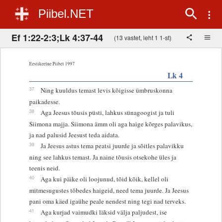
Piibel.NET
Ef 1:22-2:3;Lk 4:37-44
(13 vastet, leht 1 1-st)
Eestikeelne Piibel 1997
Lk 4
37
Ning kuuldus temast levis kõigisse ümbruskonna
paikadesse.
38
Aga Jeesus tõusis püsti, lahkus sünagoogist ja tuli
Siimona majja. Siimona ämm oli aga haige kõrges palavikus,
ja nad palusid Jeesust teda aidata.
39
Ja Jeesus astus tema peatsi juurde ja sõitles palavikku
ning see lahkus temast. Ja naine tõusis otsekohe üles ja
teenis neid.
40
Aga kui päike oli loojunud, tõid kõik, kellel oli
mitmesugustes tõbedes haigeid, need tema juurde. Ja Jeesus
pani oma käed igaühe peale nendest ning tegi nad terveks.
41
Aga kurjad vaimudki läksid välja paljudest, ise