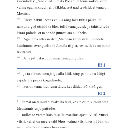
kisendades: „Sina oled Jumala Poeg!” Ja tema sõitles kurje
vaime ega lasknud neil rääkida, sest nad teadsid, et tema on
Messias.
42
Päeva hakul Jeesus väljus ning läks tühja paika. Ja
rahvahulgad otsisid ta üles, tulid tema juurde ja tahtsid teda
kinni pidada, et ta nende juurest ära ei läheks.
43
Aga tema ütles neile: „Ma pean ka teistele linnadele
kuulutama evangeeliumi Jumala riigist, sest selleks on mind
läkitatud.”
44
Ja ta jutlustas Juudamaa sünagoogides.
Ef 1
22
ja ta alistas tema jalge alla kõik ning pani tema kõigi
asjade üle peaks kogudusele,
23
kes on tema ihu, tema täius, kes täidab kõik kõiges.
Ef 2
1
Jumal on teinud elavaks ka teid, kes te olite surnud oma
üleastumistes ja pattudes,
2
milles te varem käisite selle maailma ajastu viisil, vürsti
viisil, kellel on meelevald õhus, vaimu viisil, kes nüüdki on
tegev sõnakuulmatute laste seas;