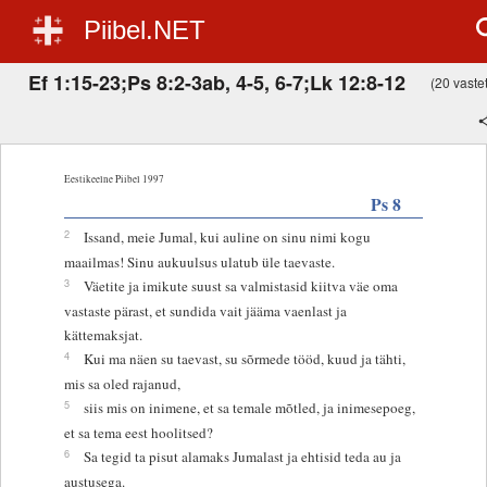
Piibel.NET
Ef 1:15-23;Ps 8:2-3ab, 4-5, 6-7;Lk 12:8-12
(20 vastet
Eestikeelne Piibel 1997
Ps 8
2
Issand, meie Jumal, kui auline on sinu nimi kogu
maailmas! Sinu aukuulsus ulatub üle taevaste.
3
Väetite ja imikute suust sa valmistasid kiitva väe oma
vastaste pärast, et sundida vait jääma vaenlast ja
kättemaksjat.
4
Kui ma näen su taevast, su sõrmede tööd, kuud ja tähti,
mis sa oled rajanud,
5
siis mis on inimene, et sa temale mõtled, ja inimesepoeg,
et sa tema eest hoolitsed?
6
Sa tegid ta pisut alamaks Jumalast ja ehtisid teda au ja
austusega.