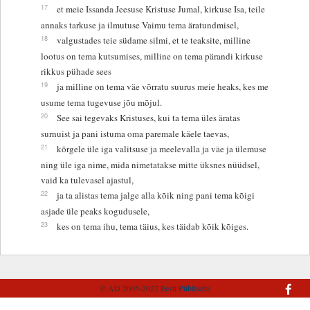
17
et meie Issanda Jeesuse Kristuse Jumal, kirkuse Isa, teile
annaks tarkuse ja ilmutuse Vaimu tema äratundmisel,
18
valgustades teie südame silmi, et te teaksite, milline
lootus on tema kutsumises, milline on tema pärandi kirkuse
rikkus pühade sees
19
ja milline on tema väe võrratu suurus meie heaks, kes me
usume tema tugevuse jõu mõjul.
20
See sai tegevaks Kristuses, kui ta tema üles äratas
surnuist ja pani istuma oma paremale käele taevas,
21
kõrgele üle iga valitsuse ja meelevalla ja väe ja ülemuse
ning üle iga nime, mida nimetatakse mitte üksnes nüüdsel,
vaid ka tulevasel ajastul,
22
ja ta alistas tema jalge alla kõik ning pani tema kõigi
asjade üle peaks kogudusele,
23
kes on tema ihu, tema täius, kes täidab kõik kõiges.
© AD 2005-2022
Eesti Piibliselts