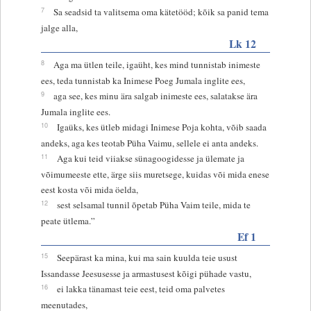
7
Sa seadsid ta valitsema oma kätetööd; kõik sa panid tema
jalge alla,
Lk 12
8
Aga ma ütlen teile, igaüht, kes mind tunnistab inimeste
ees, teda tunnistab ka Inimese Poeg Jumala inglite ees,
9
aga see, kes minu ära salgab inimeste ees, salatakse ära
Jumala inglite ees.
10
Igaüks, kes ütleb midagi Inimese Poja kohta, võib saada
andeks, aga kes teotab Püha Vaimu, sellele ei anta andeks.
11
Aga kui teid viiakse sünagoogidesse ja ülemate ja
võimumeeste ette, ärge siis muretsege, kuidas või mida enese
eest kosta või mida öelda,
12
sest selsamal tunnil õpetab Püha Vaim teile, mida te
peate ütlema.”
Ef 1
15
Seepärast ka mina, kui ma sain kuulda teie usust
Issandasse Jeesusesse ja armastusest kõigi pühade vastu,
16
ei lakka tänamast teie eest, teid oma palvetes
meenutades,